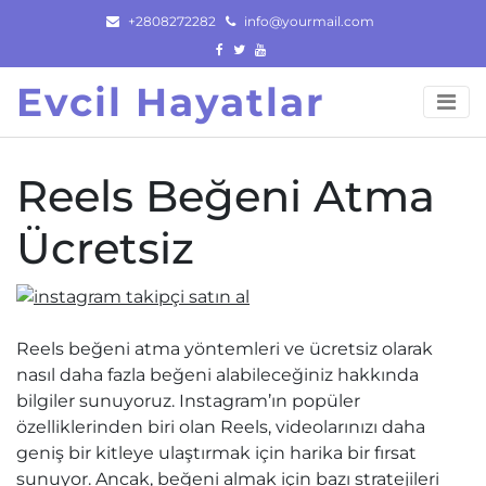
Skip
+2808272282
info@yourmail.com
to
content
Evcil Hayatlar
Reels Beğeni Atma
Ücretsiz
Reels beğeni atma yöntemleri ve ücretsiz olarak
nasıl daha fazla beğeni alabileceğiniz hakkında
bilgiler sunuyoruz. Instagram’ın popüler
özelliklerinden biri olan Reels, videolarınızı daha
geniş bir kitleye ulaştırmak için harika bir fırsat
sunuyor. Ancak, beğeni almak için bazı stratejileri