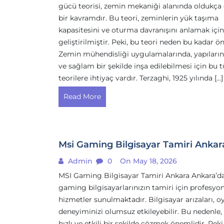
gücü teorisi, zemin mekaniği alanında oldukça
bir kavramdır. Bu teori, zeminlerin yük taşıma
kapasitesini ve oturma davranışını anlamak için
geliştirilmiştir. Peki, bu teori neden bu kadar ö
Zemin mühendisliği uygulamalarında, yapıların
ve sağlam bir şekilde inşa edilebilmesi için bu t
teorilere ihtiyaç vardır. Terzaghi, 1925 yılında […]
Read More
Msi Gaming Bilgisayar Tamiri Ankar
Admin
0
On May 18, 2026
MSI Gaming Bilgisayar Tamiri Ankara Ankara’d
gaming bilgisayarlarınızın tamiri için profesyo
hizmetler sunulmaktadır. Bilgisayar arızaları, o
deneyiminizi olumsuz etkileyebilir. Bu nedenle, 
hızlı ve etkili bir şekilde çözmek önemlidir. Peki