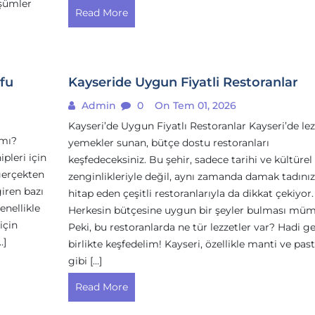
şümler
Read More
ufu
Kayseride Uygun Fiyatli Restoranlar
Admin
0
On Tem 01, 2026
Kayseri’de Uygun Fiyatlı Restoranlar Kayseri’de lez
 mı?
yemekler sunan, bütçe dostu restoranları
pleri için
keşfedeceksiniz. Bu şehir, sadece tarihi ve kültürel
gerçekten
zenginlikleriyle değil, aynı zamanda damak tadını
iren bazı
hitap eden çeşitli restoranlarıyla da dikkat çekiyor.
enellikle
Herkesin bütçesine uygun bir şeyler bulması mü
için
Peki, bu restoranlarda ne tür lezzetler var? Hadi ge
…]
birlikte keşfedelim! Kayseri, özellikle manti ve pas
gibi […]
Read More