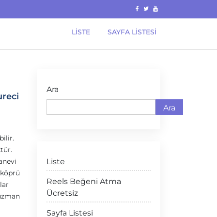
LISTE
SAYFA LISTESI
Ara
ureci
Ara
ilir.
tür.
anevi
Liste
 köprü
Reels Beğeni Atma
lar
Ücretsiz
 uzman
Sayfa Listesi