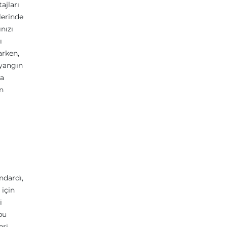
ajları
lerinde
nızı
ı
arken,
 yangın
ta
n
ndardı,
 için
i
bu
ri,