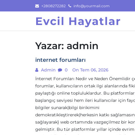
Skip
+2808272282
info@yourmail.com
to
Evcil Hayatlar
content
Yazar:
admin
internet forumları
Admin
0
On Tem 06, 2026
İnternet Forumları Nedir ve Neden Önemlidir ç
forumlar, kullanıcıların ortak ilgi alanlarında fiki
paylaştığı online topluluklardur. Bu platformla
başlangıç seviyesi hem ileri kullanıcılar için fayd
bilgiler sunarak|bilgi birikimini
demokratikleştirerek|herkesin katkı sağlamasın
sağlayarak} web ortamında vazgeçilmez bir k
gelmiştir. Bu tür platformlar yıllar içinde evrim