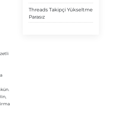
Threads Takipçi Yükseltme
Parasız
zetli
za
mkün.
lin,
tirma