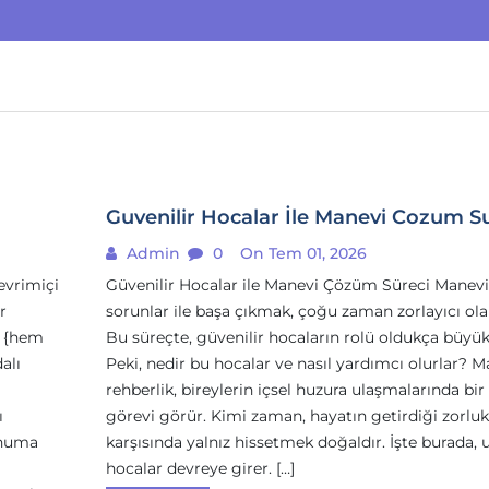
Guvenilir Hocalar İle Manevi Cozum S
Admin
0
On Tem 01, 2026
evrimiçi
Güvenilir Hocalar ile Manevi Çözüm Süreci Manevi
r
sorunlar ile başa çıkmak, çoğu zaman zorlayıcı olab
r {hem
Bu süreçte, güvenilir hocaların rolü oldukça büyük
alı
Peki, nedir bu hocalar ve nasıl yardımcı olurlar? M
rehberlik, bireylerin içsel huzura ulaşmalarında bir
ı
görevi görür. Kimi zaman, hayatın getirdiği zorluk
onuma
karşısında yalnız hissetmek doğaldır. İşte burada,
hocalar devreye girer. […]