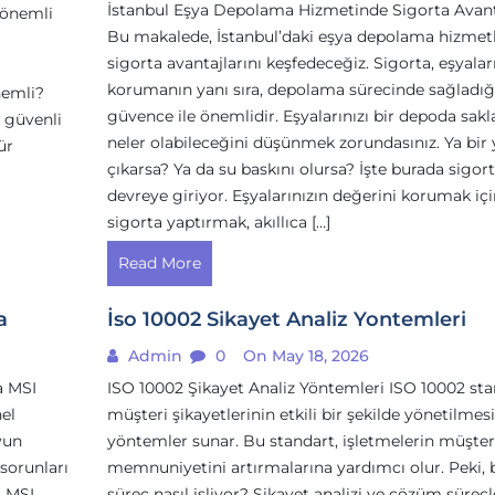
İstanbul Eşya Depolama Hizmetinde Sigorta Avant
 önemli
Bu makalede, İstanbul’daki eşya depolama hizmet
sigorta avantajlarını keşfedeceğiz. Sigorta, eşyaları
korumanın yanı sıra, depolama sürecinde sağladığ
nemli?
güvence ile önemlidir. Eşyalarınızı bir depoda sakl
 güvenli
neler olabileceğini düşünmek zorundasınız. Ya bir
ür
çıkarsa? Ya da su baskını olursa? İşte burada sigor
devreye giriyor. Eşyalarınızın değerini korumak içi
sigorta yaptırmak, akıllıca […]
Read More
a
İso 10002 Sikayet Analiz Yontemleri
Admin
0
On May 18, 2026
a MSI
ISO 10002 Şikayet Analiz Yöntemleri ISO 10002 sta
nel
müşteri şikayetlerinin etkili bir şekilde yönetilmesi
yun
yöntemler sunar. Bu standart, işletmelerin müşter
sorunları
memnuniyetini artırmalarına yardımcı olur. Peki, 
, MSI
süreç nasıl işliyor? Şikayet analizi ve çözüm süreçle