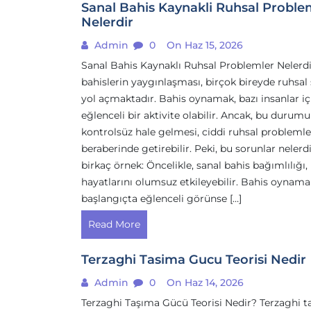
Sanal Bahis Kaynakli Ruhsal Proble
Nelerdir
Admin
0
On Haz 15, 2026
Sanal Bahis Kaynaklı Ruhsal Problemler Nelerdi
bahislerin yaygınlaşması, birçok bireyde ruhsal
yol açmaktadır. Bahis oynamak, bazı insanlar iç
eğlenceli bir aktivite olabilir. Ancak, bu durum
kontrolsüz hale gelmesi, ciddi ruhsal problemle
beraberinde getirebilir. Peki, bu sorunlar nelerdi
birkaç örnek: Öncelikle, sanal bahis bağımlılığı, 
hayatlarını olumsuz etkileyebilir. Bahis oynama
başlangıçta eğlenceli görünse […]
Read More
Terzaghi Tasima Gucu Teorisi Nedir
Admin
0
On Haz 14, 2026
Terzaghi Taşıma Gücü Teorisi Nedir? Terzaghi 