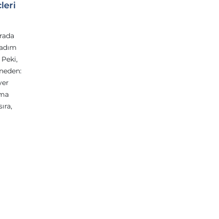
leri
rada
 adım
 Peki,
 neden:
yer
şma
ıra,