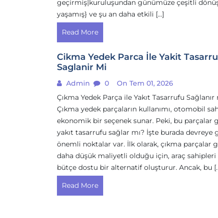
geçirmiş|kuruluşundan günümüze çeşitli dönü
yaşamış} ve şu an daha etkili […]
Read More
Cikma Yedek Parca İle Yakit Tasarr
Saglanir Mi
Admin
0
On Tem 01, 2026
Çıkma Yedek Parça ile Yakıt Tasarrufu Sağlanır
Çıkma yedek parçaların kullanımı, otomobil sahi
ekonomik bir seçenek sunar. Peki, bu parçalar 
yakıt tasarrufu sağlar mı? İşte burada devreye g
önemli noktalar var. İlk olarak, çıkma parçalar g
daha düşük maliyetli olduğu için, araç sahipleri 
bütçe dostu bir alternatif oluşturur. Ancak, bu [
Read More