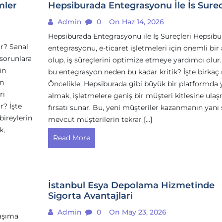
mler
Hepsiburada Entegrasyonu İle İs Surec
Admin
0
On Haz 14, 2026
Hepsiburada Entegrasyonu ile İş Süreçleri Hepsibu
r? Sanal
entegrasyonu, e-ticaret işletmeleri için önemli bir
 sorunlara
olup, iş süreçlerini optimize etmeye yardımcı olur.
in
bu entegrasyon neden bu kadar kritik? İşte birkaç
un
Öncelikle, Hepsiburada gibi büyük bir platformda 
ri
almak, işletmelere geniş bir müşteri kitlesine ula
r? İşte
fırsatı sunar. Bu, yeni müşteriler kazanmanın yanı s
bireylerin
mevcut müşterilerin tekrar […]
k,
Read More
İstanbul Esya Depolama Hizmetinde
Sigorta Avantajlari
Admin
0
On May 23, 2026
taşıma