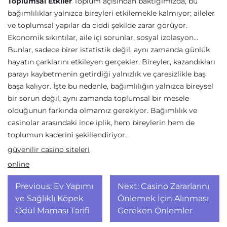
Toplumsal Etkiler
Toplum açısından baktığımızda, bu
bağımlılıklar yalnızca bireyleri etkilemekle kalmıyor; aileler
ve toplumsal yapılar da ciddi şekilde zarar görüyor.
Ekonomik sıkıntılar, aile içi sorunlar, sosyal izolasyon…
Bunlar, sadece birer istatistik değil, aynı zamanda günlük
hayatın çarklarını etkileyen gerçekler. Bireyler, kazandıkları
parayı kaybetmenin getirdiği yalnızlık ve çaresizlikle baş
başa kalıyor. İşte bu nedenle, bağımlılığın yalnızca bireysel
bir sorun değil, aynı zamanda toplumsal bir mesele
olduğunun farkında olmamız gerekiyor. Bağımlılık ve
casinolar arasındaki ince iplik, hem bireylerin hem de
toplumun kaderini şekillendiriyor.
güvenilir casino siteleri
online
Yazı
Previous:
Ev Yapımı
Next:
Casino Zararlarını
gezinmesi
ve Sağlıklı Köpek
Önlemek İçin Alınması
Ödül Maması Tarifi
Gereken Önlemler