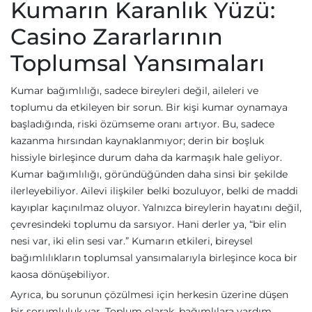
Kumarın Karanlık Yüzü:
Casino Zararlarının
Toplumsal Yansımaları
Kumar bağımlılığı, sadece bireyleri değil, aileleri ve
toplumu da etkileyen bir sorun. Bir kişi kumar oynamaya
başladığında, riski özümseme oranı artıyor. Bu, sadece
kazanma hırsından kaynaklanmıyor; derin bir boşluk
hissiyle birleşince durum daha da karmaşık hale geliyor.
Kumar bağımlılığı, göründüğünden daha sinsi bir şekilde
ilerleyebiliyor. Ailevi ilişkiler belki bozuluyor, belki de maddi
kayıplar kaçınılmaz oluyor. Yalnızca bireylerin hayatını değil,
çevresindeki toplumu da sarsıyor. Hani derler ya, “bir elin
nesi var, iki elin sesi var.” Kumarın etkileri, bireysel
bağımlılıkların toplumsal yansımalarıyla birleşince koca bir
kaosa dönüşebiliyor.
Ayrıca, bu sorunun çözülmesi için herkesin üzerine düşen
bir sorumluluk var. Toplum olarak, bağımlılara yardım