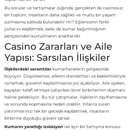
Bu sorular ve tartışmalar ışığında, gerçekten de casinosuz
bir toplum, insanların daha sağlıklı ve mutlu bir yaşam
sürmesine katkıda bulunabilir mi? Eğlencenin farklı
yollarını keşfetmek, belki de kumar bağımlılığının
pençesinden kurtulmanın anahtarıdır.
Casino Zararları ve Aile
Yapısı: Sarsılan İlişkiler
İlişkilerdeki sarsıntılar
kumarhanelerin gölgesinde
büyüyor. Düşünsenize, ailenin standartları ve beklentileriyle
oynamak, güvenin kaybolmasına yol açabiliyor. Aile üyeleri,
kayıpları telafi etmeye çalışırken birer birbirlerinin düşmanı
haline gelebiliyor. Bu tür çatışmalar, ilişkilerin zayıflamasına
ve sonunda kopmasına neden olabilir. Yıllarca süren
yatırımlarınızı tek bir gecede kaybetmek, insanların
birbirine duyduğu güveni sarsar.
Kumarın yarattığı izolasyon
ise ayrı bir tartışma konusu.