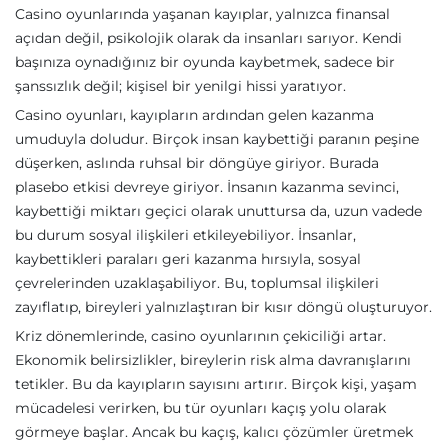
Casino oyunlarında yaşanan kayıplar, yalnızca finansal
açıdan değil, psikolojik olarak da insanları sarıyor. Kendi
başınıza oynadığınız bir oyunda kaybetmek, sadece bir
şanssızlık değil; kişisel bir yenilgi hissi yaratıyor.
Casino oyunları, kayıpların ardından gelen kazanma
umuduyla doludur. Birçok insan kaybettiği paranın peşine
düşerken, aslında ruhsal bir döngüye giriyor. Burada
plasebo etkisi devreye giriyor. İnsanın kazanma sevinci,
kaybettiği miktarı geçici olarak unuttursa da, uzun vadede
bu durum sosyal ilişkileri etkileyebiliyor. İnsanlar,
kaybettikleri paraları geri kazanma hırsıyla, sosyal
çevrelerinden uzaklaşabiliyor. Bu, toplumsal ilişkileri
zayıflatıp, bireyleri yalnızlaştıran bir kısır döngü oluşturuyor.
Kriz dönemlerinde, casino oyunlarının çekiciliği artar.
Ekonomik belirsizlikler, bireylerin risk alma davranışlarını
tetikler. Bu da kayıpların sayısını artırır. Birçok kişi, yaşam
mücadelesi verirken, bu tür oyunları kaçış yolu olarak
görmeye başlar. Ancak bu kaçış, kalıcı çözümler üretmek