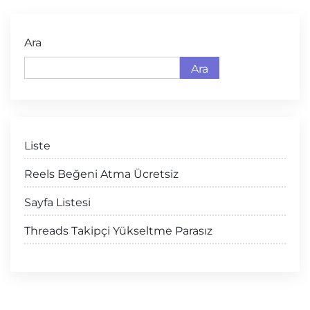
Ara
Ara
Liste
Reels Beğeni Atma Ücretsiz
Sayfa Listesi
Threads Takipçi Yükseltme Parasız