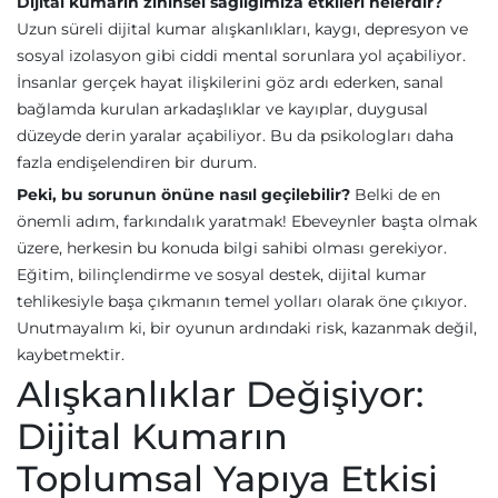
Dijital kumarın zihinsel sağlığımıza etkileri nelerdir?
Uzun süreli dijital kumar alışkanlıkları, kaygı, depresyon ve
sosyal izolasyon gibi ciddi mental sorunlara yol açabiliyor.
İnsanlar gerçek hayat ilişkilerini göz ardı ederken, sanal
bağlamda kurulan arkadaşlıklar ve kayıplar, duygusal
düzeyde derin yaralar açabiliyor. Bu da psikologları daha
fazla endişelendiren bir durum.
Peki, bu sorunun önüne nasıl geçilebilir?
Belki de en
önemli adım, farkındalık yaratmak! Ebeveynler başta olmak
üzere, herkesin bu konuda bilgi sahibi olması gerekiyor.
Eğitim, bilinçlendirme ve sosyal destek, dijital kumar
tehlikesiyle başa çıkmanın temel yolları olarak öne çıkıyor.
Unutmayalım ki, bir oyunun ardındaki risk, kazanmak değil,
kaybetmektir.
Alışkanlıklar Değişiyor:
Dijital Kumarın
Toplumsal Yapıya Etkisi