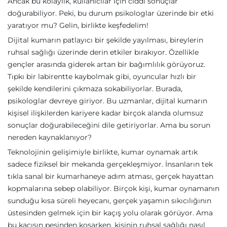
Ancak bu kolaylık, kullanıcılar için ciddi sonuçlar
doğurabiliyor. Peki, bu durum psikologlar üzerinde bir etki
yaratıyor mu? Gelin, birlikte keşfedelim!
Dijital kumarın patlayıcı bir şekilde yayılması, bireylerin
ruhsal sağlığı üzerinde derin etkiler bırakıyor. Özellikle
gençler arasında giderek artan bir bağımlılık görüyoruz.
Tıpkı bir labirentte kaybolmak gibi, oyuncular hızlı bir
şekilde kendilerini çıkmaza sokabiliyorlar. Burada,
psikologlar devreye giriyor. Bu uzmanlar, dijital kumarın
kişisel ilişkilerden kariyere kadar birçok alanda olumsuz
sonuçlar doğurabileceğini dile getiriyorlar. Ama bu sorun
nereden kaynaklanıyor?
Teknolojinin gelişimiyle birlikte, kumar oynamak artık
sadece fiziksel bir mekanda gerçekleşmiyor. İnsanların tek
tıkla sanal bir kumarhaneye adım atması, gerçek hayattan
kopmalarına sebep olabiliyor. Birçok kişi, kumar oynamanın
sunduğu kısa süreli heyecanı, gerçek yaşamın sıkıcılığının
üstesinden gelmek için bir kaçış yolu olarak görüyor. Ama
bu kaçışın peşinden koşarken, kişinin ruhsal sağlığı nasıl