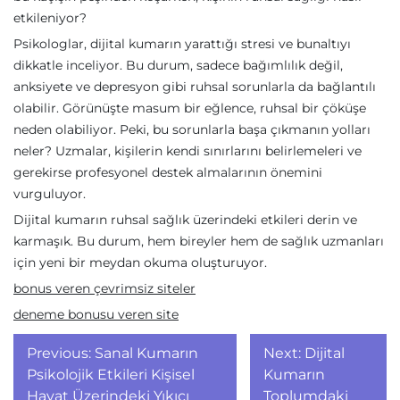
etkileniyor?
Psikologlar, dijital kumarın yarattığı stresi ve bunaltıyı
dikkatle inceliyor. Bu durum, sadece bağımlılık değil,
anksiyete ve depresyon gibi ruhsal sorunlarla da bağlantılı
olabilir. Görünüşte masum bir eğlence, ruhsal bir çöküşe
neden olabiliyor. Peki, bu sorunlarla başa çıkmanın yolları
neler? Uzmalar, kişilerin kendi sınırlarını belirlemeleri ve
gerekirse profesyonel destek almalarının önemini
vurguluyor.
Dijital kumarın ruhsal sağlık üzerindeki etkileri derin ve
karmaşık. Bu durum, hem bireyler hem de sağlık uzmanları
için yeni bir meydan okuma oluşturuyor.
bonus veren çevrimsiz siteler
deneme bonusu veren site
Yazı
Previous:
Sanal Kumarın
Next:
Dijital
gezinmesi
Psikolojik Etkileri Kişisel
Kumarın
Hayat Üzerindeki Yıkıcı
Toplumdaki