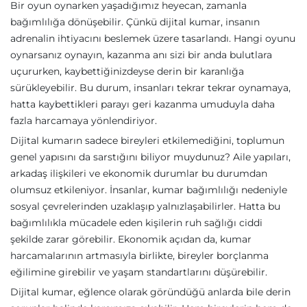
Bir oyun oynarken yaşadığımız heyecan, zamanla
bağımlılığa dönüşebilir. Çünkü dijital kumar, insanın
adrenalin ihtiyacını beslemek üzere tasarlandı. Hangi oyunu
oynarsanız oynayın, kazanma anı sizi bir anda bulutlara
uçururken, kaybettiğinizdeyse derin bir karanlığa
sürükleyebilir. Bu durum, insanları tekrar tekrar oynamaya,
hatta kaybettikleri parayı geri kazanma umuduyla daha
fazla harcamaya yönlendiriyor.
Dijital kumarın sadece bireyleri etkilemediğini, toplumun
genel yapısını da sarstığını biliyor muydunuz? Aile yapıları,
arkadaş ilişkileri ve ekonomik durumlar bu durumdan
olumsuz etkileniyor. İnsanlar, kumar bağımlılığı nedeniyle
sosyal çevrelerinden uzaklaşıp yalnızlaşabilirler. Hatta bu
bağımlılıkla mücadele eden kişilerin ruh sağlığı ciddi
şekilde zarar görebilir. Ekonomik açıdan da, kumar
harcamalarının artmasıyla birlikte, bireyler borçlanma
eğilimine girebilir ve yaşam standartlarını düşürebilir.
Dijital kumar, eğlence olarak göründüğü anlarda bile derin