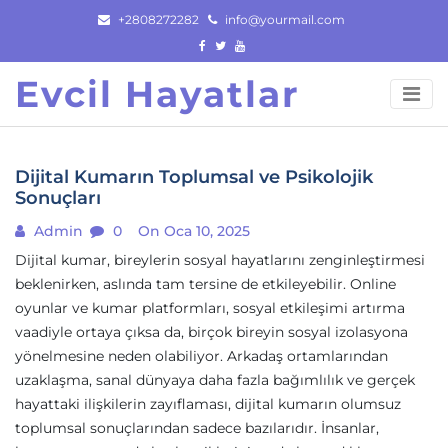
Skip
+2808272282
info@yourmail.com
to
content
Evcil Hayatlar
Dijital Kumarın Toplumsal ve Psikolojik
Sonuçları
Admin
0
On Oca 10, 2025
Dijital kumar, bireylerin sosyal hayatlarını zenginleştirmesi
beklenirken, aslında tam tersine de etkileyebilir. Online
oyunlar ve kumar platformları, sosyal etkileşimi artırma
vaadiyle ortaya çıksa da, birçok bireyin sosyal izolasyona
yönelmesine neden olabiliyor. Arkadaş ortamlarından
uzaklaşma, sanal dünyaya daha fazla bağımlılık ve gerçek
hayattaki ilişkilerin zayıflaması, dijital kumarın olumsuz
toplumsal sonuçlarından sadece bazılarıdır. İnsanlar,