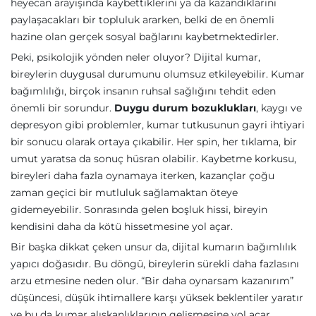
heyecan arayışında kaybettiklerini ya da kazandıklarını
paylaşacakları bir topluluk ararken, belki de en önemli
hazine olan gerçek sosyal bağlarını kaybetmektedirler.
Peki, psikolojik yönden neler oluyor? Dijital kumar,
bireylerin duygusal durumunu olumsuz etkileyebilir. Kumar
bağımlılığı, birçok insanın ruhsal sağlığını tehdit eden
önemli bir sorundur.
Duygu durum bozuklukları
, kaygı ve
depresyon gibi problemler, kumar tutkusunun gayri ihtiyari
bir sonucu olarak ortaya çıkabilir. Her spin, her tıklama, bir
umut yaratsa da sonuç hüsran olabilir. Kaybetme korkusu,
bireyleri daha fazla oynamaya iterken, kazançlar çoğu
zaman geçici bir mutluluk sağlamaktan öteye
gidemeyebilir. Sonrasında gelen boşluk hissi, bireyin
kendisini daha da kötü hissetmesine yol açar.
Bir başka dikkat çeken unsur da, dijital kumarın bağımlılık
yapıcı doğasıdır. Bu döngü, bireylerin sürekli daha fazlasını
arzu etmesine neden olur. “Bir daha oynarsam kazanırım”
düşüncesi, düşük ihtimallere karşı yüksek beklentiler yaratır
ve bu da kumar alışkanlıklarının gelişmesine yol açar.