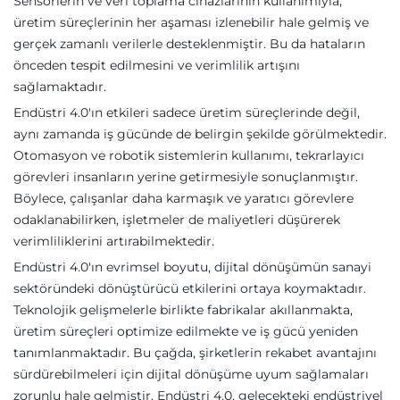
Sensörlerin ve veri toplama cihazlarının kullanımıyla,
üretim süreçlerinin her aşaması izlenebilir hale gelmiş ve
gerçek zamanlı verilerle desteklenmiştir. Bu da hataların
önceden tespit edilmesini ve verimlilik artışını
sağlamaktadır.
Endüstri 4.0'ın etkileri sadece üretim süreçlerinde değil,
aynı zamanda iş gücünde de belirgin şekilde görülmektedir.
Otomasyon ve robotik sistemlerin kullanımı, tekrarlayıcı
görevleri insanların yerine getirmesiyle sonuçlanmıştır.
Böylece, çalışanlar daha karmaşık ve yaratıcı görevlere
odaklanabilirken, işletmeler de maliyetleri düşürerek
verimliliklerini artırabilmektedir.
Endüstri 4.0'ın evrimsel boyutu, dijital dönüşümün sanayi
sektöründeki dönüştürücü etkilerini ortaya koymaktadır.
Teknolojik gelişmelerle birlikte fabrikalar akıllanmakta,
üretim süreçleri optimize edilmekte ve iş gücü yeniden
tanımlanmaktadır. Bu çağda, şirketlerin rekabet avantajını
sürdürebilmeleri için dijital dönüşüme uyum sağlamaları
zorunlu hale gelmiştir. Endüstri 4.0, gelecekteki endüstriyel