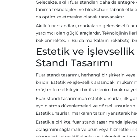
Gelecekte, akıllı fuar standları daha da entegre
tanıma teknolojileri ve blockchain tabanlı etkil
da optimize etmesine olanak tanıyacaktır.
Akıllı fuar standları, markaların geleneksel fu
yardımcı olan güçlü araçlardır. Teknolojinin iler
beklenmektedir. Bu da markaların, rekabetçi bir
Estetik ve İşlevsell
Standı Tasarımı
Fuar standı tasarımı, herhangi bir şirketin veya
biridir. Estetik ve işlevsellik arasındaki müke
müşterilere etkileyici bir ilk izlenim bırakma yet
Fuar standı tasarımında estetik unsurlar, ilk gö
aydınlatma düzenlemeleri ve görsel unsurların u
Estetik unsurlar, markanın tarzını yansıtarak hed
Estetikle birlikte, fuar standı tasarımında işlev
dolaşımını sağlamalı ve ürün veya hizmetlerin e
çözümleri, interaktif alanlar ve teknoloji entegra