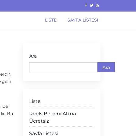
LISTE
SAYFA LISTESI
Ara
Ara
erdir.
 gelir.
Liste
ilde
dir. Bu
Reels Beğeni Atma
Ücretsiz
Sayfa Listesi