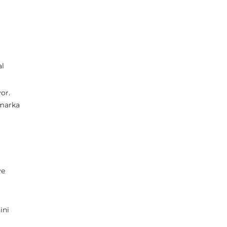
al
or.
 marka
ve
ini