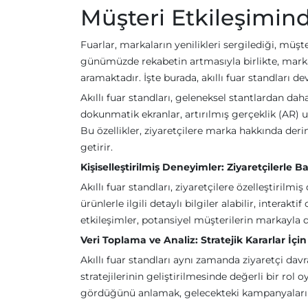
Müşteri Etkileşimind
Fuarlar, markaların yenilikleri sergilediği, müş
günümüzde rekabetin artmasıyla birlikte, markal
aramaktadır. İşte burada, akıllı fuar standları de
Akıllı fuar standları, geleneksel stantlardan dah
dokunmatik ekranlar, artırılmış gerçeklik (AR) uy
Bu özellikler, ziyaretçilere marka hakkında derin
getirir.
Kişiselleştirilmiş Deneyimler: Ziyaretçilerle 
Akıllı fuar standları, ziyaretçilere özelleştirilm
ürünlerle ilgili detaylı bilgiler alabilir, interak
etkileşimler, potansiyel müşterilerin markayla 
Veri Toplama ve Analiz: Stratejik Kararlar İçin
Akıllı fuar standları aynı zamanda ziyaretçi davra
stratejilerinin geliştirilmesinde değerli bir rol 
gördüğünü anlamak, gelecekteki kampanyaların 