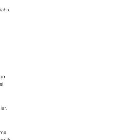
 daha
dan
el
lar.
ama
teşvik