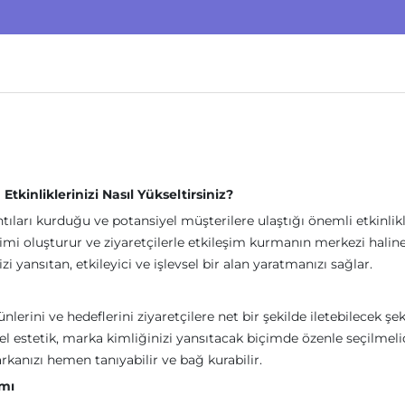
 Etkinliklerinizi Nasıl Yükseltirsiniz?
antıları kurduğu ve potansiyel müşterilere ulaştığı önemli etkinlikl
nimi oluşturur ve ziyaretçilerle etkileşim kurmanın merkezi haline
zi yansıtan, etkileyici ve işlevsel bir alan yaratmanızı sağlar.
lerini ve hedeflerini ziyaretçilere net bir şekilde iletebilecek şek
nel estetik, marka kimliğinizi yansıtacak biçimde özenle seçilmeli
rkanızı hemen tanıyabilir ve bağ kurabilir.
ımı