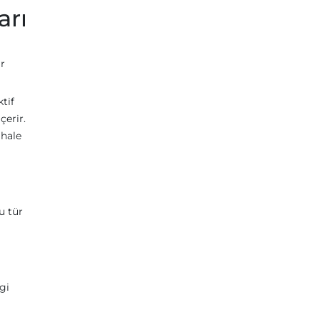
arı
ar
ktif
çerir.
 hale
u tür
gi