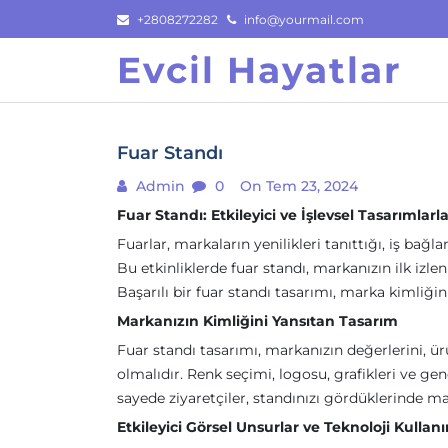
Skip
+2808272282
info@yourmail.com
to
Evcil Hayatlar
content
Fuar Standı
Admin
0
On Tem 23, 2024
Fuar Standı: Etkileyici ve İşlevsel Tasarımlarla
Fuarlar, markaların yenilikleri tanıttığı, iş bağl
Bu etkinliklerde fuar standı, markanızın ilk izle
Başarılı bir fuar standı tasarımı, marka kimliğini
Markanızın Kimliğini Yansıtan Tasarım
Fuar standı tasarımı, markanızın değerlerini, ürün
olmalıdır. Renk seçimi, logosu, grafikleri ve ge
sayede ziyaretçiler, standınızı gördüklerinde ma
Etkileyici Görsel Unsurlar ve Teknoloji Kullan