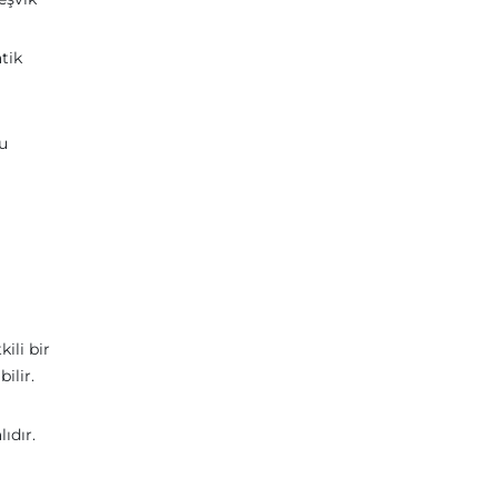
tik
ru
ili bir
ilir.
ıdır.