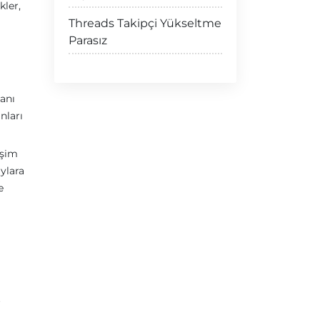
kler,
Threads Takipçi Yükseltme
Parasız
manı
nları
işim
ylara
e
r