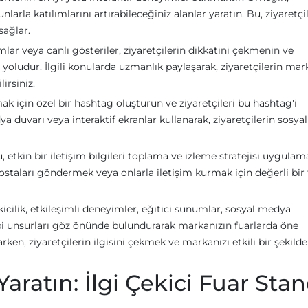
nlarla katılımlarını artırabileceğiniz alanlar yaratın. Bu, ziyaretçi
sağlar.
ar veya canlı gösteriler, ziyaretçilerin dikkatini çekmenin ve
yoludur. İlgili konularda uzmanlık paylaşarak, ziyaretçilerin mar
irsiniz.
k için özel bir hashtag oluşturun ve ziyaretçileri bu hashtag'i
 duvarı veya interaktif ekranlar kullanarak, ziyaretçilerin sosyal
 etkin bir iletişim bilgileri toplama ve izleme stratejisi uygulama
ostaları göndermek veya onlarla iletişim kurmak için değerli bir 
ekicilik, etkileşimli deneyimler, eğitici sunumlar, sosyal medya
gibi unsurları göz önünde bulundurarak markanızın fuarlarda öne
arken, ziyaretçilerin ilgisini çekmek ve markanızı etkili bir şekilde
aratın: İlgi Çekici Fuar Stan