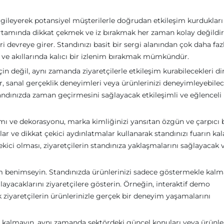
sergileyerek potansiyel müşterilerle doğrudan etkileşim kurdukları
 ortamında dikkat çekmek ve iz bırakmak her zaman kolay değildir.
leri devreye girer. Standınızı basit bir sergi alanından çok daha faz
k ve akıllarında kalıcı bir izlenim bırakmak mümkündür.
çin değil, aynı zamanda ziyaretçilerle etkileşim kurabilecekleri d
ar, sanal gerçeklik deneyimleri veya ürünlerinizi deneyimleyebilec
 standınızda zaman geçirmesini sağlayacak etkileşimli ve eğlenceli 
ımı ve dekorasyonu, marka kimliğinizi yansıtan özgün ve çarpıcı 
ar ve dikkat çekici aydınlatmalar kullanarak standınızı fuarın kal
ekici olması, ziyaretçilerin standınıza yaklaşmalarını sağlayacak 
aşım benimseyin. Standınızda ürünlerinizi sadece göstermekle kalm
ğlayacaklarını ziyaretçilere gösterin. Örneğin, interaktif demo
ziyaretçilerin ürünlerinizle gerçek bir deneyim yaşamalarını
a kalmayın, aynı zamanda sektördeki güncel konuları veya ürünler