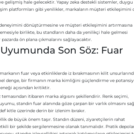
 ve gelişmiş hale gelecektir. Yapay zeka destekli sistemler, duygu
eşim platformları gibi yenilikler, markaların müşteri etkileşimini
ar deneyimini dönüştürmesine ve müşteri etkileşimini artırmasına
lemesiyle birlikte, bu standların daha da yenilikçi hale gelmesi
 pazarda ön plana çıkmalarını sağlayacaktır.
ik Uyumunda Son Söz: Fuar
 markanın fuar veya etkinliklerde iz bırakmasının kilit unsurların
mmel denge, bir firmanın marka kimliğini güçlendirme ve potansiy
eneği açısından kritiktir.
z temasından itibaren marka algısını şekillendirir. Renk seçimi,
yumu, standın fuar alanında göze çarpan bir varlık olmasını sağ
ef kitle üzerinde derin bir izlenim bırakır.
sellik de büyük önem taşır. Standın düzeni, ziyaretçilerin rahat
tkili bir şekilde sergilenmesine olanak tanımalıdır. Pratik depol
syonu, standın işlevselliğini artırarak katılımcıların etkileşimini 