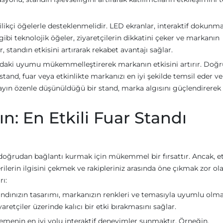
ilikçi öğelerle desteklenmelidir. LED ekranlar, interaktif dokunma
gibi teknolojik öğeler, ziyaretçilerin dikkatini çeker ve markanın
r, standın etkisini artırarak rekabet avantajı sağlar.
asındaki uyumu mükemmelleştirerek markanın etkisini artırır. Doğ
stand, fuar veya etkinlikte markanızı en iyi şekilde temsil eder ve
tayın özenle düşünüldüğü bir stand, marka algısını güçlendirerek
n: En Etkili Fuar Standı
 doğrudan bağlantı kurmak için mükemmel bir fırsattır. Ancak, etk
ilerin ilgisini çekmek ve rakipleriniz arasında öne çıkmak zor olab
rı:
tandınızın tasarımı, markanızın renkleri ve temasıyla uyumlu olmal
yaretçiler üzerinde kalıcı bir etki bırakmasını sağlar.
lemenin en iyi yolu interaktif deneyimler sunmaktır. Örneğin,