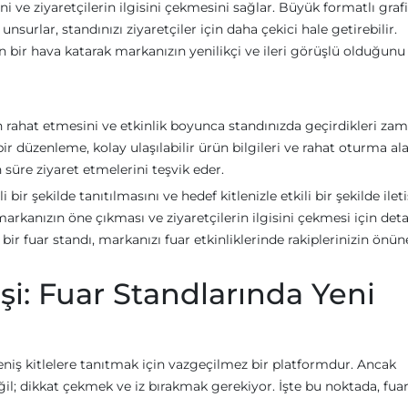
i ve ziyaretçilerin ilgisini çekmesini sağlar. Büyük formatlı grafi
unsurlar, standınızı ziyaretçiler için daha çekici hale getirebilir.
 bir hava katarak markanızın yenilikçi ve ileri görüşlü olduğunu
rin rahat etmesini ve etkinlik boyunca standınızda geçirdikleri za
ir düzenleme, kolay ulaşılabilir ürün bilgileri ve rahat oturma ala
n süre ziyaret etmelerini teşvik eder.
i bir şekilde tanıtılmasını ve hedef kitlenizle etkili bir şekilde ilet
rkanızın öne çıkması ve ziyaretçilerin ilgisini çekmesi için deta
bir fuar standı, markanızı fuar etkinliklerinde rakiplerinizin önün
i: Fuar Standlarında Yeni
geniş kitlelere tanıtmak için vazgeçilmez bir platformdur. Ancak
l; dikkat çekmek ve iz bırakmak gerekiyor. İşte bu noktada, fua