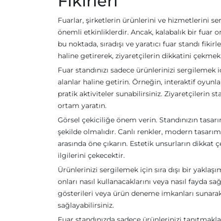
Fikirleri
Fuarlar, şirketlerin ürünlerini ve hizmetlerini 
önemli etkinliklerdir. Ancak, kalabalık bir fuar
bu noktada, sıradışı ve yaratıcı fuar standı fikir
haline getirerek, ziyaretçilerin dikkatini çekme
Fuar standınızı sadece ürünlerinizi sergilemek i
alanlar haline getirin. Örneğin, interaktif oyunl
pratik aktiviteler sunabilirsiniz. Ziyaretçilerin
ortam yaratın.
Görsel çekiciliğe önem verin. Standınızın tasar
şekilde olmalıdır. Canlı renkler, modern tasarıml
arasında öne çıkarın. Estetik unsurların dikkat ç
ilgilerini çekecektir.
Ürünlerinizi sergilemek için sıra dışı bir yakl
onları nasıl kullanacaklarını veya nasıl fayda sa
gösterileri veya ürün deneme imkanları sunarak 
sağlayabilirsiniz.
Fuar standınızda sadece ürünlerinizi tanıtmakl