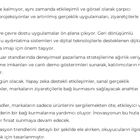
e kalmıyor, aynı zamanda etkileşimli ve görsel olarak çarpıcı
rojeksiyonlar ve artırılmış gerçeklik uygulamaları, ziyaretçilerle
ik ve çevre dostu uygulamalar ön plana çıkıyor. Geri dönüşümlü
 aydınlatma sistemleri ve dijital teknolojilerle desteklenen dijit
 imajı için önem taşıyor.
ar standlarında deneyimsel pazarlama stratejilerine ağırlık veriy
eme imkanları ve canlı demo gösterimleri sunarak, katılımcıların
r.
zgün olacak. Yapay zeka destekli etkileşimler, sanal gerçeklik
rikler, markaların ziyaretçilerle bağ kurmasını sağlayacak anahtar
dler, markaların sadece ürünlerini sergilemekten öte, etkileyici 
derin bir bağ kurmalarına yardımcı oluyor. İnovasyonun bu hızla
bir fırsat sunmaya devam edecek.
on trendlerini detaylı bir şekilde ele alırken, okuyucuların ilgis
 için tasarlanmıştır.