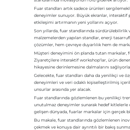
standlarında inovasyonun rolü giderek artıyor.
Fuar standları artık sadece ürünleri sergilemekl
deneyimler sunuyor. Büyük ekranlar, interaktif p
etkileşimi artırmanın yeni yollarını açıyor.
Son yıllarda, fuar standlarında sürdürülebilirl
malzemelerden yapılan standlar, enerji tasarruflu
çözümler, hem çevreye duyarlılık hem de marka
Müşteri deneyimini ön planda tutan markalar, fu
Ziyaretçilere interaktif workshop'lar, ürün den
hikayesine derinlemesine dalmalarını sağlıyorla
Gelecekte, fuar standları daha da yenilikçi ve ö
deneyimleri ve veri odaklı kişiselleştirilmiş içe
unsurlar arasında yer alacak.
Fuar standlarında gözlemlenen bu yenilikçi tren
unutulmaz deneyimler sunarak hedef kitlelerle 
gelişen dünyada, fuarlar markalar için gerçek 
Bu makale, fuar standlarında gözlemlenen inovasy
çekmek ve konuya dair ayrıntılı bir bakış sunmak