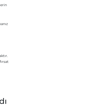
lerin
kanız
ktır.
fırsat
dı