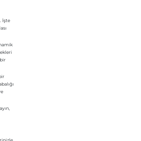
 İşte
lası
inamik
ekleri
bir
bir
abalığı
ve
ayın,
inizle