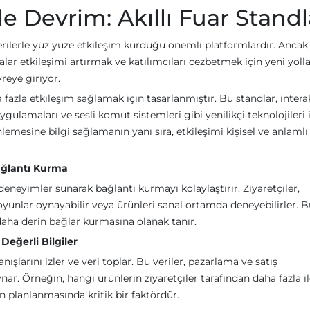
e Devrim: Akıllı Fuar Standl
terilerle yüz yüze etkileşim kurduğu önemli platformlardır. Ancak,
ar etkileşimi artırmak ve katılımcıları cezbetmek için yeni yoll
vreye giriyor.
a fazla etkileşim sağlamak için tasarlanmıştır. Bu standlar, intera
gulamaları ve sesli komut sistemleri gibi yenilikçi teknolojileri i
lemesine bilgi sağlamanın yanı sıra, etkileşimi kişisel ve anlamlı
Bağlantı Kurma
iş deneyimler sunarak bağlantı kurmayı kolaylaştırır. Ziyaretçiler,
tif oyunlar oynayabilir veya ürünleri sanal ortamda deneyebilirler. B
daha derin bağlar kurmasına olanak tanır.
 Değerli Bilgiler
nışlarını izler ve veri toplar. Bu veriler, pazarlama ve satış
oynar. Örneğin, hangi ürünlerin ziyaretçiler tarafından daha fazla il
planlanmasında kritik bir faktördür.