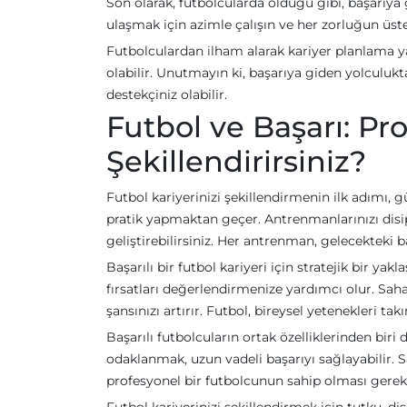
Son olarak, futbolcularda olduğu gibi, başarıya 
ulaşmak için azimle çalışın ve her zorluğun üs
Futbolculardan ilham alarak kariyer planlama ya
olabilir. Unutmayın ki, başarıya giden yolculukta
destekçiniz olabilir.
Futbol ve Başarı: Pro
Şekillendirirsiniz?
Futbol kariyerinizi şekillendirmenin ilk adımı, g
pratik yapmaktan geçer. Antrenmanlarınızı disiplin
geliştirebilirsiniz. Her antrenman, gelecekteki 
Başarılı bir futbol kariyeri için stratejik bir ya
fırsatları değerlendirmenize yardımcı olur. Sah
şansınızı artırır. Futbol, bireysel yetenekleri t
Başarılı futbolcuların ortak özelliklerinden bi
odaklanmak, uzun vadeli başarıyı sağlayabilir. S
profesyonel bir futbolcunun sahip olması gereke