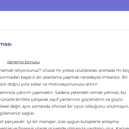
aması
deneme bonusu
oynamak istiyorsunuz? Ulusal mı yoksa uluslararası arenada mı bo
 sormadan başarılı bir planlama yapmak neredeyse imkansız. Bir
, sizi doğru yola sokar ve motivasyonunuzu artırır.
amınıza yatırım yapmaktır. Sadece yetenekli olmak yetmez; bu
ünüzle birlikte çalışarak zayıf yanlarınızı güçlendirin ve güçlü
iziksel değil, aynı zamanda zihinsel bir oyun olduğunu unutmayın.
gilemenizi sağlar.
ir parçasıdır. İyi bir menajer, size uygun kulüplerle anlaşma
menize ve finansal olarak güvende olmanıza yardımcı olur. Kariye