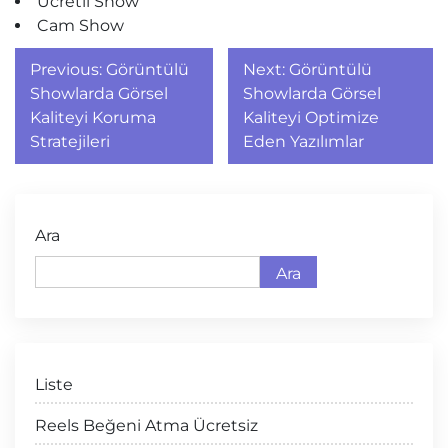
Ücretli Show
Cam Show
Yazı
Previous:
Görüntülü
Next:
Görüntülü
gezinmesi
Showlarda Görsel
Showlarda Görsel
Kaliteyi Koruma
Kaliteyi Optimize
Stratejileri
Eden Yazılımlar
Ara
Ara
Liste
Reels Beğeni Atma Ücretsiz