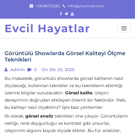
Skip
+2808272282
info@yourmail.com
to
content
Evcil Hayatlar
Görüntülü Showlarda Görsel Kaliteyi Ölçme
Teknikleri
Admin
0
On Eki 20, 2025
Bu makalede, görüntülü showlarda görsel kalitenin nasıl
ölçüleceği, kullanılan teknikler ve bu tekniklerin etkinliği
üzerine bilgiler sunulacaktır.
Görsel kalite
, izleyici
deneyimini doğrudan etkileyen önemli bir faktördür. Peki,
bu kaliteyi nasıl ölçebiliriz? İşte bazı yöntemler:
İlk olarak,
görsel analiz
teknikleri öne çıkıyor. Görüntülerin
netliği, renk doygunluğu ve kontrast gibi unsurlar,
izleyicinin algısını büyük ölçüde etkiler. Bu tür analizler,