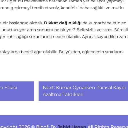
unuz? Eğer bu mekanlarda harcanan zaman yerine spor yapmayı,
aman geçirmeyi tercih etseniz, kendinizi daha sağlıklı ve mutlu
 bir başlangıç olmalı.
Dikkat dağınıklığı
da kumarhanelerin en
 unutturuyor ama sonuçta ne oluyor? Belirsizlik ve stres. Sürekli
r ruh sağlığı sorunlarına neden olabilir. Ayrıca, kaybedilen za
lay ama bedeli ağır olabilir. Bu yüzden, eğlencenin sınırlarını
a Etkisi
Next:
Kumar Oynarken Parasal Kaybı
Azaltma Taktikleri
pyright 2026 © Blogfi By
Jahid Hasan
All Rights Reserv