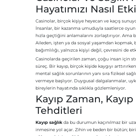
Hayatımızı Nasıl Etki
Casinolar, birçok kişiye heyecan ve kaçış sunuy
İnsanlar, bir kazanma umuduyla saatlerce oyun
hızla geçtiğini anlamalarını zorlaştırıyor. Ama
Aileden, işten ya da sosyal yaşamdan kopmak, bi
bağımlılığı, yalnızca kişiyi değil, çevresini de et
Casinolarda geçirilen zaman, çoğu insan için s
süreç. Bir kayıp, birçok kişide kaygıyı arttırırke
mental sağlık sorunlarının yanı sıra fiziksel sa
vermeye başlıyor. Duygusal dalgalanmalar, uyku dü
bireylerin hayatında sıklıkla gözlemleniyor.
Kayıp Zaman, Kayıp S
Tehditleri
Kayıp sağlık
da bu durumun kaçınılmaz bir uzantı
inmesine yol açar. Zihin ve beden bir bütün; biri