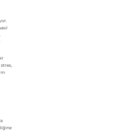
yor.
asıl
.
r
ir
 stres,
arm
ra
liğine