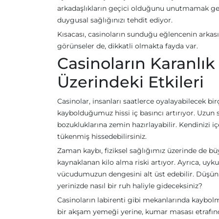
arkadaşlıkların geçici olduğunu unutmamak gere
duygusal sağlığınızı tehdit ediyor.
Kısacası, casinoların sunduğu eğlencenin arkasın
görünseler de, dikkatli olmakta fayda var.
Casinoların Karanlı
Üzerindeki Etkileri
Casinolar, insanları saatlerce oyalayabilecek b
kaybolduğumuz hissi iç basıncı artırıyor. Uzun s
bozukluklarına zemin hazırlayabilir. Kendinizi
tükenmiş hissedebilirsiniz.
Zaman kaybı, fiziksel sağlığımız üzerinde de büy
kaynaklanan kilo alma riski artıyor. Ayrıca, uyk
vücudumuzun dengesini alt üst edebilir. Düşünü
yerinizde nasıl bir ruh haliyle gideceksiniz?
Casinoların labirenti gibi mekanlarında kaybolm
bir akşam yemeği yerine, kumar masası etrafınd