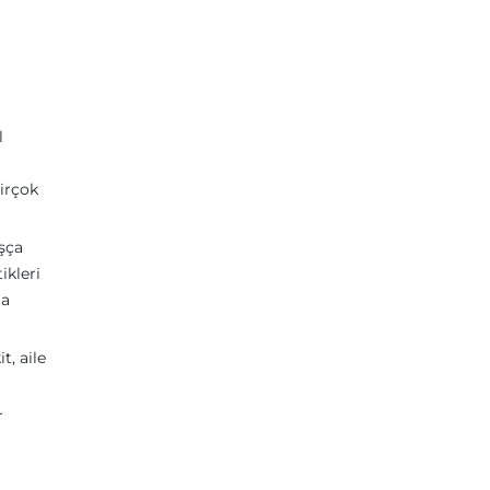
l
birçok
aşça
ikleri
ğa
t, aile
r