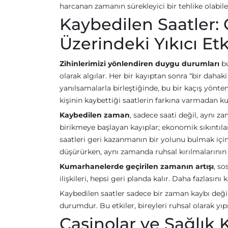
harcanan zamanın sürekleyici bir tehlike olab
Kaybedilen Saatler: C
Üzerindeki Yıkıcı Etk
Zihinlerimizi yönlendiren duygu durumları
bu
olarak algılar. Her bir kayıptan sonra “bir dah
yanılsamalarla birleştiğinde, bu bir kaçış yönt
kişinin kaybettiği saatlerin farkına varmadan 
Kaybedilen zaman
, sadece saati değil, aynı z
birikmeye başlayan kayıplar; ekonomik sıkıntılara
saatleri geri kazanmanın bir yolunu bulmak için
düşürürken, aynı zamanda ruhsal kırılmalarının 
Kumarhanelerde geçirilen zamanın artışı
, so
ilişkileri, hepsi geri planda kalır. Daha fazlasın
Kaybedilen saatler sadece bir zaman kaybı değil,
durumdur. Bu etkiler, bireyleri ruhsal olarak yıpr
Casinolar ve Sağlık