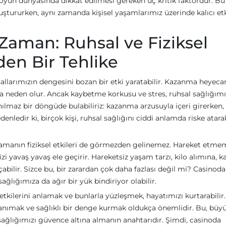
 oyun dünyasında dikkat edilmesi gereken üç kritik faktördür. Bu
tururken, aynı zamanda kişisel yaşamlarımız üzerinde kalıcı etk
aman: Ruhsal ve Fiziksel
den Bir Tehlike
allarımızın dengesini bozan bir etki yaratabilir. Kazanma heyecan
neden olur. Ancak kaybetme korkusu ve stres, ruhsal sağlığımı
nılmaz bir döngüde bulabiliriz: kazanma arzusuyla içeri girerken,
nledir ki, birçok kişi, ruhsal sağlığını ciddi anlamda riske atar
manın fiziksel etkileri de görmezden gelinemez. Hareket etme
avaş yavaş ele geçirir. Hareketsiz yaşam tarzı, kilo alımına, k
çabilir. Sizce bu, bir zarardan çok daha fazlası değil mi? Casinoda
 sağlığımıza da ağır bir yük bindiriyor olabilir.
etkilerini anlamak ve bunlarla yüzleşmek, hayatımızı kurtarabilir
ni tanımak ve sağlıklı bir denge kurmak oldukça önemlidir. Bu, büy
 sağlığımızı güvence altına almanın anahtarıdır. Şimdi, casinoda