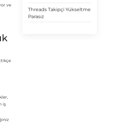
yor ve
Threads Takipçi Yükseltme
Parasız
ık
çtikçe
ler,
 iş
ğiniz