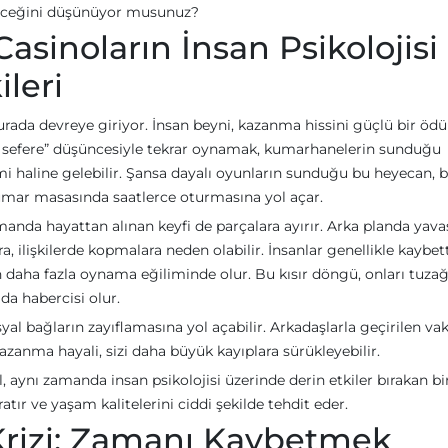
ileceğini düşünüyor musunuz?
asinoların İnsan Psikolojisi
ileri
rada devreye giriyor. İnsan beyni, kazanma hissini güçlü bir ödü
aki sefere” düşüncesiyle tekrar oynamak, kumarhanelerin sunduğu
emi haline gelebilir. Şansa dayalı oyunların sunduğu bu heyecan, 
kumar masasında saatlerce oturmasına yol açar.
amanda hayattan alınan keyfi de parçalara ayırır. Arka planda yav
, ilişkilerde kopmalara neden olabilir. İnsanlar genellikle kaybett
 daha fazla oynama eğiliminde olur. Bu kısır döngü, onları tuza
da habercisi olur.
syal bağların zayıflamasına yol açabilir. Arkadaşlarla geçirilen vaki
ı kazanma hayali, sizi daha büyük kayıplara sürükleyebilir.
 aynı zamanda insan psikolojisi üzerinde derin etkiler bırakan bi
atır ve yaşam kalitelerini ciddi şekilde tehdit eder.
 Krizi: Zamanı Kaybetmek