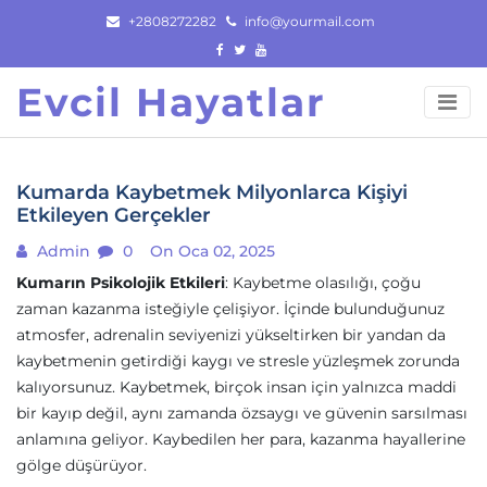
Skip
+2808272282
info@yourmail.com
to
content
Evcil Hayatlar
Kumarda Kaybetmek Milyonlarca Kişiyi
Etkileyen Gerçekler
Admin
0
On Oca 02, 2025
Kumarın Psikolojik Etkileri
: Kaybetme olasılığı, çoğu
zaman kazanma isteğiyle çelişiyor. İçinde bulunduğunuz
atmosfer, adrenalin seviyenizi yükseltirken bir yandan da
kaybetmenin getirdiği kaygı ve stresle yüzleşmek zorunda
kalıyorsunuz. Kaybetmek, birçok insan için yalnızca maddi
bir kayıp değil, aynı zamanda özsaygı ve güvenin sarsılması
anlamına geliyor. Kaybedilen her para, kazanma hayallerine
gölge düşürüyor.