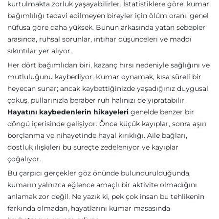
kurtulmakta zorluk yaşayabilirler. İstatistiklere göre, kumar
bağımlılığı tedavi edilmeyen bireyler için ölüm oranı, genel
nüfusa göre daha yüksek. Bunun arkasında yatan sebepler
arasında, ruhsal sorunlar, intihar düşünceleri ve maddi
sıkıntılar yer alıyor.
Her dört bağımlıdan biri, kazanç hırsı nedeniyle sağlığını ve
mutluluğunu kaybediyor. Kumar oynamak, kısa süreli bir
heyecan sunar; ancak kaybettiğinizde yaşadığınız duygusal
çöküş, pullarınızla beraber ruh halinizi de yıpratabilir.
Hayatını kaybedenlerin hikayeleri
genelde benzer bir
döngü içerisinde gelişiyor. Önce küçük kayıplar, sonra aşırı
borçlanma ve nihayetinde hayal kırıklığı. Aile bağları,
dostluk ilişkileri bu süreçte zedeleniyor ve kayıplar
çoğalıyor.
Bu çarpıcı gerçekler göz önünde bulundurulduğunda,
kumarın yalnızca eğlence amaçlı bir aktivite olmadığını
anlamak zor değil. Ne yazık ki, pek çok insan bu tehlikenin
farkında olmadan, hayatlarını kumar masasında