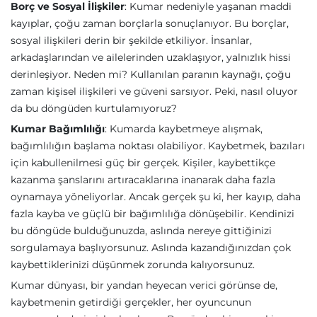
Borç ve Sosyal İlişkiler
: Kumar nedeniyle yaşanan maddi
kayıplar, çoğu zaman borçlarla sonuçlanıyor. Bu borçlar,
sosyal ilişkileri derin bir şekilde etkiliyor. İnsanlar,
arkadaşlarından ve ailelerinden uzaklaşıyor, yalnızlık hissi
derinleşiyor. Neden mi? Kullanılan paranın kaynağı, çoğu
zaman kişisel ilişkileri ve güveni sarsıyor. Peki, nasıl oluyor
da bu döngüden kurtulamıyoruz?
Kumar Bağımlılığı
: Kumarda kaybetmeye alışmak,
bağımlılığın başlama noktası olabiliyor. Kaybetmek, bazıları
için kabullenilmesi güç bir gerçek. Kişiler, kaybettikçe
kazanma şanslarını artıracaklarına inanarak daha fazla
oynamaya yöneliyorlar. Ancak gerçek şu ki, her kayıp, daha
fazla kayba ve güçlü bir bağımlılığa dönüşebilir. Kendinizi
bu döngüde bulduğunuzda, aslında nereye gittiğinizi
sorgulamaya başlıyorsunuz. Aslında kazandığınızdan çok
kaybettiklerinizi düşünmek zorunda kalıyorsunuz.
Kumar dünyası, bir yandan heyecan verici görünse de,
kaybetmenin getirdiği gerçekler, her oyuncunun