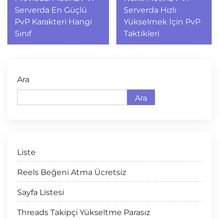
gezinmesi
Serverda En Güçlü
Serverda Hızlı
PvP Karakteri Hangi
Yükselmek İçin PvP
Sınıf
Taktikleri
Ara
Ara
Liste
Reels Beğeni Atma Ücretsiz
Sayfa Listesi
Threads Takipçi Yükseltme Parasız