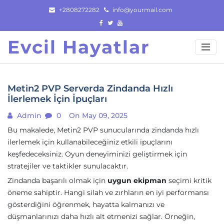
Skip
+2808272282
info@yourmail.com
to
content
Evcil Hayatlar
Metin2 PVP Serverda Zindanda Hızlı
İlerlemek İçin İpuçları
Admin
0
On May 09, 2025
Bu makalede, Metin2 PVP sunucularında zindanda hızlı
ilerlemek için kullanabileceğiniz etkili ipuçlarını
keşfedeceksiniz. Oyun deneyiminizi geliştirmek için
stratejiler ve taktikler sunulacaktır.
Zindanda başarılı olmak için
uygun ekipman
seçimi kritik
öneme sahiptir. Hangi silah ve zırhların en iyi performansı
gösterdiğini öğrenmek, hayatta kalmanızı ve
düşmanlarınızı daha hızlı alt etmenizi sağlar. Örneğin,