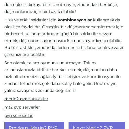
durmak sizi koruyabilir. Unutmayın, zindandaki her köşe,
düşmanlarınız için bir tuzak olabilir!
Hızlı ve etkili saldırılar için
kombinasyonlar
kullanmak da
oldukça faydalıdır. Örneğin, bir düşmanı sersemletmek için
bir beceri kullanıp ardından güçlü bir saldırı ile devam
etmek, düşmanın savunmasını kırmanıza yardımcı olabilir.
Bu tür taktikler, zindanda ilerlemenizi hızlandıracak ve zafer
şansınızı artıracaktır.
Son olarak, takım oyununu unutmayın. Takım
arkadaşlarınızla birlikte hareket etmek, düşmanları daha
hızlı alt etmenizi sağlar. İyi bir iletişim ve koordinasyon ile
zindanı fethetmek çok daha kolay hale gelir. Unutmayın,
yalnız savaşmak zorunda değilsiniz!
metin2 pvp sunucular
mt2 pvp serverler
pvp sunucular
Yazı
Previous:
Metin2 PVP
Next:
Metin2 PVP