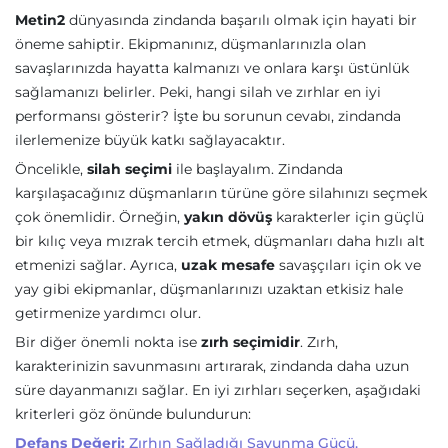
Metin2
dünyasında zindanda başarılı olmak için hayati bir
öneme sahiptir. Ekipmanınız, düşmanlarınızla olan
savaşlarınızda hayatta kalmanızı ve onlara karşı üstünlük
sağlamanızı belirler. Peki, hangi silah ve zırhlar en iyi
performansı gösterir? İşte bu sorunun cevabı, zindanda
ilerlemenize büyük katkı sağlayacaktır.
Öncelikle,
silah seçimi
ile başlayalım. Zindanda
karşılaşacağınız düşmanların türüne göre silahınızı seçmek
çok önemlidir. Örneğin,
yakın dövüş
karakterler için güçlü
bir kılıç veya mızrak tercih etmek, düşmanları daha hızlı alt
etmenizi sağlar. Ayrıca,
uzak mesafe
savaşçıları için ok ve
yay gibi ekipmanlar, düşmanlarınızı uzaktan etkisiz hale
getirmenize yardımcı olur.
Bir diğer önemli nokta ise
zırh seçimidir
. Zırh,
karakterinizin savunmasını artırarak, zindanda daha uzun
süre dayanmanızı sağlar. En iyi zırhları seçerken, aşağıdaki
kriterleri göz önünde bulundurun:
Defans Değeri:
Zırhın Sağladığı Savunma Gücü.