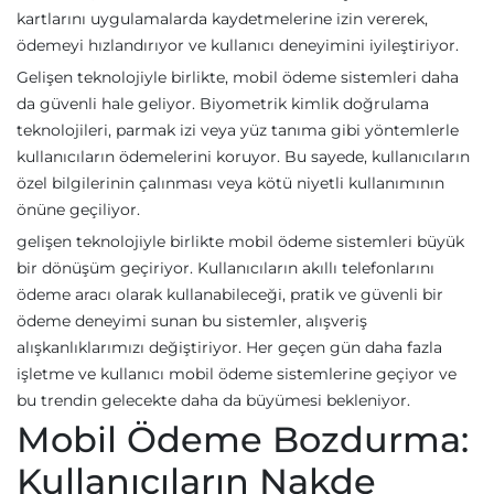
kartlarını uygulamalarda kaydetmelerine izin vererek,
ödemeyi hızlandırıyor ve kullanıcı deneyimini iyileştiriyor.
Gelişen teknolojiyle birlikte, mobil ödeme sistemleri daha
da güvenli hale geliyor. Biyometrik kimlik doğrulama
teknolojileri, parmak izi veya yüz tanıma gibi yöntemlerle
kullanıcıların ödemelerini koruyor. Bu sayede, kullanıcıların
özel bilgilerinin çalınması veya kötü niyetli kullanımının
önüne geçiliyor.
gelişen teknolojiyle birlikte mobil ödeme sistemleri büyük
bir dönüşüm geçiriyor. Kullanıcıların akıllı telefonlarını
ödeme aracı olarak kullanabileceği, pratik ve güvenli bir
ödeme deneyimi sunan bu sistemler, alışveriş
alışkanlıklarımızı değiştiriyor. Her geçen gün daha fazla
işletme ve kullanıcı mobil ödeme sistemlerine geçiyor ve
bu trendin gelecekte daha da büyümesi bekleniyor.
Mobil Ödeme Bozdurma:
Kullanıcıların Nakde