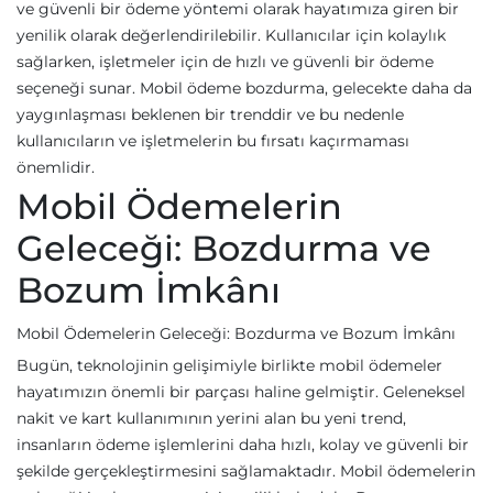
ve güvenli bir ödeme yöntemi olarak hayatımıza giren bir
yenilik olarak değerlendirilebilir. Kullanıcılar için kolaylık
sağlarken, işletmeler için de hızlı ve güvenli bir ödeme
seçeneği sunar. Mobil ödeme bozdurma, gelecekte daha da
yaygınlaşması beklenen bir trenddir ve bu nedenle
kullanıcıların ve işletmelerin bu fırsatı kaçırmaması
önemlidir.
Mobil Ödemelerin
Geleceği: Bozdurma ve
Bozum İmkânı
Mobil Ödemelerin Geleceği: Bozdurma ve Bozum İmkânı
Bugün, teknolojinin gelişimiyle birlikte mobil ödemeler
hayatımızın önemli bir parçası haline gelmiştir. Geleneksel
nakit ve kart kullanımının yerini alan bu yeni trend,
insanların ödeme işlemlerini daha hızlı, kolay ve güvenli bir
şekilde gerçekleştirmesini sağlamaktadır. Mobil ödemelerin