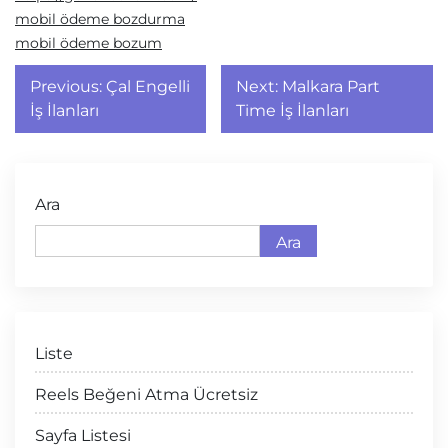
mobil ödeme bozdurma
mobil ödeme bozum
Yazı
Previous:
Çal Engelli
Next:
Malkara Part
gezinmesi
İş İlanları
Time İş İlanları
Ara
Ara
Liste
Reels Beğeni Atma Ücretsiz
Sayfa Listesi