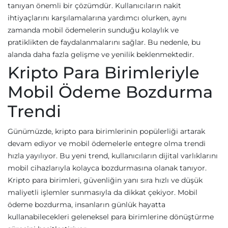
tanıyan önemli bir çözümdür. Kullanıcıların nakit
ihtiyaçlarını karşılamalarına yardımcı olurken, aynı
zamanda mobil ödemelerin sunduğu kolaylık ve
pratiklikten de faydalanmalarını sağlar. Bu nedenle, bu
alanda daha fazla gelişme ve yenilik beklenmektedir.
Kripto Para Birimleriyle
Mobil Ödeme Bozdurma
Trendi
Günümüzde, kripto para birimlerinin popülerliği artarak
devam ediyor ve mobil ödemelerle entegre olma trendi
hızla yayılıyor. Bu yeni trend, kullanıcıların dijital varlıklarını
mobil cihazlarıyla kolayca bozdurmasına olanak tanıyor.
Kripto para birimleri, güvenliğin yanı sıra hızlı ve düşük
maliyetli işlemler sunmasıyla da dikkat çekiyor. Mobil
ödeme bozdurma, insanların günlük hayatta
kullanabilecekleri geleneksel para birimlerine dönüştürme