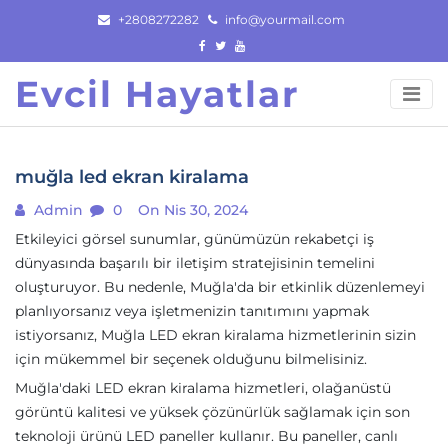
Skip
+2808272282
info@yourmail.com
to
content
Evcil Hayatlar
muğla led ekran kiralama
Admin
0
On Nis 30, 2024
Etkileyici görsel sunumlar, günümüzün rekabetçi iş
dünyasında başarılı bir iletişim stratejisinin temelini
oluşturuyor. Bu nedenle, Muğla'da bir etkinlik düzenlemeyi
planlıyorsanız veya işletmenizin tanıtımını yapmak
istiyorsanız, Muğla LED ekran kiralama hizmetlerinin sizin
için mükemmel bir seçenek olduğunu bilmelisiniz.
Muğla'daki LED ekran kiralama hizmetleri, olağanüstü
görüntü kalitesi ve yüksek çözünürlük sağlamak için son
teknoloji ürünü LED paneller kullanır. Bu paneller, canlı