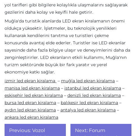
yol tarifleri gibi bilgilere kolaylıkla ulaşmalarını sağlayarak
gezilerini daha kolay ve keyifli hale getirir.
Muğla'da turistik alanlarda LED ekran kiralamanın önemi
oldukça yüksektir. İşletmeler, bu teknolojik yenilikleri
kullanarak kendilerini tanıtma ve turistleri çekme
konusunda avantaj elde ederler. Turistler ise LED ekranlar
sayesinde daha fazla bilgiye ulaşır ve deneyimlerini daha da
zenginleştirirler. LED ekranların etkili kullanımı, Muğla'nın
turizm sektöründe büyük bir fark yaratır ve yerel
ekonomiye katkı sağlar.
izmir led ekran kiralama
–
muğla led ekran kiralama
–
manisa led ekran kiralama
–
istanbul led ekran kiralama
–
eskişehir led ekran kiralama
–
denizli led ekran kiralama
–
bursa led ekran kiralama
–
balıkesir led ekran kiralama
–
aydın led ekran kiralama
–
antalya led ekran kiralama
–
ankara led ekran kiralama
Yazı
Previous:
Vozol
Next:
Forum