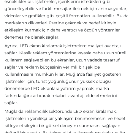
esneklikleridir. İşletmeler, içeriklerini istedikleri gibi
güncelleyebilir ve farklı mesajlar iletmek için animasyonlar,
videolar ve grafikler gibi çeşitli formatları kullanabilir. Bu da
markaların dikkatleri üzerine çekmek ve hedef kitleyle
etkileşim kurmak için daha yaratıcı ve özgün yöntemler
denemesine olanak sağlar.
Ayrıca, LED ekran kiralamak işletmelere maliyet avantajı
sağlar. Klasik reklam yöntemlerine kıyasla daha uzun süreli
kullanım sağlayabilen bu ekranlar, uzun vadede tasarruf
sağlar ve reklam bütçesinin verimli bir şekilde
kullanılmasını mümkün kılar. Muğla'da faaliyet gösteren
işletmeler için, turist yoğunluğunun yüksek olduğu
dönemlerde LED ekranlara yatırım yapmak, marka
farkındalığını artırarak rekabet avantajı elde etmelerini
sağlar.
Muğla'da reklamcılık sektöründe LED ekran kiralamak,
işletmelerin yenilikçi bir yaklaşım benimsemesini ve hedef
kitleye etkileyici bir görsel deneyim sunmasını sağlayan
değerli bir araçtır. Bu teknolojiyi kullanarak markalarını ön