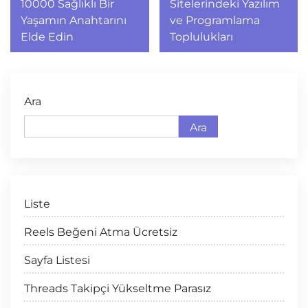
gezinmesi
10000 Sağlıklı Bir
Sitelerindeki Yazılım
Yaşamın Anahtarını
ve Programlama
Elde Edin
Toplulukları
Ara
Ara
Liste
Reels Beğeni Atma Ücretsiz
Sayfa Listesi
Threads Takipçi Yükseltme Parasız