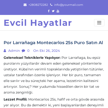
Skip
+2808272282
info@yourmail.com
to
content
Evcil Hayatlar
Por Larrañaga Montecarlos 25s Puro Satın Al
Admin
0
On Eki 26, 2024
Geleneksel Tekniklerle Yapılıyor:
Por Larrañaga, bu eşsiz
purolarını yüzyıllardır devam eden geleneksel yöntemlerle
üretiyor. Küba’nın verimli topraklarında yetiştirilen tütünler,
ustalar tarafından özenle işleniyor. Her bir puro, tamamen
elle sarılır ve bu süreçteki her aşama, lezzetinin kalitesini
artırıyor. Sonuç? Her yudumda hissedilen derin bir tat ve
aroma zenginliği.
Lezzet Profili:
Montecarlos 25s, hafif ve orta gövde arasında
yer alıyor. Bu da demektir ki, yeni başlayanlardan deneyimli