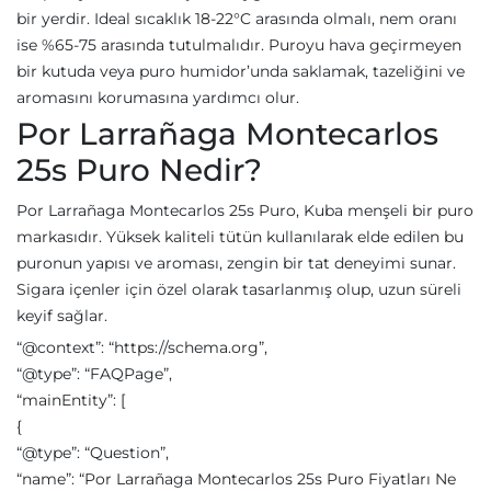
bir yerdir. Ideal sıcaklık 18-22°C arasında olmalı, nem oranı
ise %65-75 arasında tutulmalıdır. Puroyu hava geçirmeyen
bir kutuda veya puro humidor’unda saklamak, tazeliğini ve
aromasını korumasına yardımcı olur.
Por Larrañaga Montecarlos
25s Puro Nedir?
Por Larrañaga Montecarlos 25s Puro, Kuba menşeli bir puro
markasıdır. Yüksek kaliteli tütün kullanılarak elde edilen bu
puronun yapısı ve aroması, zengin bir tat deneyimi sunar.
Sigara içenler için özel olarak tasarlanmış olup, uzun süreli
keyif sağlar.
“@context”: “https://schema.org”,
“@type”: “FAQPage”,
“mainEntity”: [
{
“@type”: “Question”,
“name”: “Por Larrañaga Montecarlos 25s Puro Fiyatları Ne