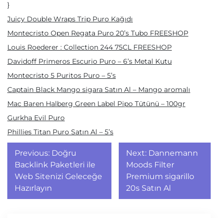
}
Juicy Double Wraps Trip Puro Kağıdı
Montecristo Open Regata Puro 20’s Tubo FREESHOP
Louis Roederer : Collection 244 75CL FREESHOP
Davidoff Primeros Escurio Puro – 6’s Metal Kutu
Montecristo 5 Puritos Puro – 5’s
Captain Black Mango sigara Satın Al – Mango aromalı
Mac Baren Halberg Green Label Pipo Tütünü – 100gr
Gurkha Evil Puro
Phillies Titan Puro Satın Al – 5’s
Yazı
Previous:
Doğru
Next:
Dannemann
gezinmesi
Backlink Paketleri ile
Moods Filter
Web Sitenizi Geleceğe
Premium sigarillo
Hazırlayın
20s Satın Al