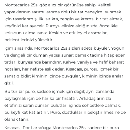
Montecarlos 25s, göz alıcı bir görünüşe sahip. Kaliteli
yapraklarının sarımı, aroma dolu bir tat deneyimi sunmak
için tasarlanmış. İlk ısırıkta, zengin ve kremsi bir tat almak,
keyfinizi katlayacak. Puroyu elinize aldığınızda, öncelikle
kokusunu almalısınız. Keskin ve etkileyici aromalar,
beklentilerinizi yükseltir.
İçim sırasında, Montecarlos 25s sizleri adeta büyüler. Yoğun
ve dengeli bir duman yapısı sunar; damak tadına hitap eden
tatları bünyesinde barındırır. Kahve, vanilya ve hafif baharat
notaları, her nefiste eşlik eder. Kısacası, purosu içmek bir
sanat gibidir; kiminin içinde duygular, kiminin içinde anılar
gizli.
Bu tür bir puro, sadece içmek için değil; aynı zamanda
paylaşmak için de harika bir fırsattır. Arkadaşlarınızla
etrafınızı saran duman bulutları içinde sohbetlere dalmak,
bu keyfi kat kat artırır. Puro, dostlukların pekiştirilmesine de
olanak tanır.
Kısacası, Por Larrañaga Montecarlos 25s, sadece bir puro