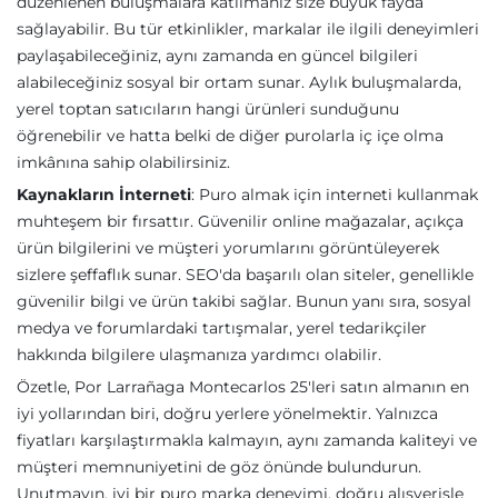
düzenlenen buluşmalara katılmanız size büyük fayda
sağlayabilir. Bu tür etkinlikler, markalar ile ilgili deneyimleri
paylaşabileceğiniz, aynı zamanda en güncel bilgileri
alabileceğiniz sosyal bir ortam sunar. Aylık buluşmalarda,
yerel toptan satıcıların hangi ürünleri sunduğunu
öğrenebilir ve hatta belki de diğer purolarla iç içe olma
imkânına sahip olabilirsiniz.
Kaynakların İnterneti
: Puro almak için interneti kullanmak
muhteşem bir fırsattır. Güvenilir online mağazalar, açıkça
ürün bilgilerini ve müşteri yorumlarını görüntüleyerek
sizlere şeffaflık sunar. SEO'da başarılı olan siteler, genellikle
güvenilir bilgi ve ürün takibi sağlar. Bunun yanı sıra, sosyal
medya ve forumlardaki tartışmalar, yerel tedarikçiler
hakkında bilgilere ulaşmanıza yardımcı olabilir.
Özetle, Por Larrañaga Montecarlos 25'leri satın almanın en
iyi yollarından biri, doğru yerlere yönelmektir. Yalnızca
fiyatları karşılaştırmakla kalmayın, aynı zamanda kaliteyi ve
müşteri memnuniyetini de göz önünde bulundurun.
Unutmayın, iyi bir puro marka deneyimi, doğru alışverişle