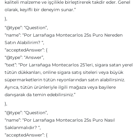
kaliteli malzeme ve işçilikle birleştirerek takdir eder. Genel
olarak, keyifli bir deneyim sunar.”
},
“@type”: “Question”,
“name”: “Por Larrañaga Montecarlos 25s Puro Nereden
Satın Alabilirim? “,
“acceptedAnswer”: {
“@type”: “Answer”,
“text”: “Por Larrañaga Montecarlos 25’leri, sigara satan yerel
tütün dükkanları, online sigara satış siteleri veya büyük
süpermarketlerin tütün reyonlarından satın alabilirsiniz.
Ayrıca, tütün ürünleriyle ilgili mağaza veya bayilere
danışarak da temin edebilirsiniz.”
},
“@type”: “Question”,
“name”: “Por Larrañaga Montecarlos 25s Puro Nasıl
Saklanmalıdır? “,
“acceptedAnswer”: {