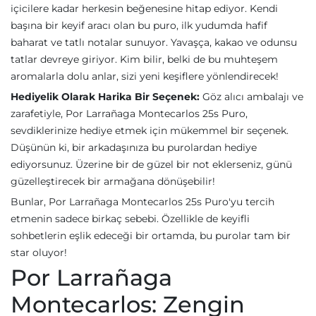
içicilere kadar herkesin beğenesine hitap ediyor. Kendi
başına bir keyif aracı olan bu puro, ilk yudumda hafif
baharat ve tatlı notalar sunuyor. Yavaşça, kakao ve odunsu
tatlar devreye giriyor. Kim bilir, belki de bu muhteşem
aromalarla dolu anlar, sizi yeni keşiflere yönlendirecek!
Hediyelik Olarak Harika Bir Seçenek:
Göz alıcı ambalajı ve
zarafetiyle, Por Larrañaga Montecarlos 25s Puro,
sevdiklerinize hediye etmek için mükemmel bir seçenek.
Düşünün ki, bir arkadaşınıza bu purolardan hediye
ediyorsunuz. Üzerine bir de güzel bir not eklerseniz, günü
güzelleştirecek bir armağana dönüşebilir!
Bunlar, Por Larrañaga Montecarlos 25s Puro'yu tercih
etmenin sadece birkaç sebebi. Özellikle de keyifli
sohbetlerin eşlik edeceği bir ortamda, bu purolar tam bir
star oluyor!
Por Larrañaga
Montecarlos: Zengin