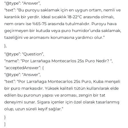
“@type”: “Answer”,
“text”: “Bu puroyu saklamak için en uygun ortam, nemli ve
karanlık bir yerdir. Ideal sıcaklık 18-22°C arasında olmalı,
nem oranı ise %65-75 arasında tutulmalıdır. Puroyu hava
geçirmeyen bir kutuda veya puro humidor’unda saklamak,
tazeliğini ve aromasını korumasına yardımcı olur.”
},
“@type”: “Question”,
“name”: “Por Larrañaga Montecarlos 25s Puro Nedir? “,
“acceptedAnswer”: {
“@type”: “Answer”,
“text”: “Por Larrañaga Montecarlos 25s Puro, Kuba menşeli
bir puro markasıdır. Yüksek kaliteli tütün kullanılarak elde
edilen bu puronun yapısı ve aroması, zengin bir tat
deneyimi sunar. Sigara içenler için özel olarak tasarlanmış
olup, uzun süreli keyif sağlar.”
}
]