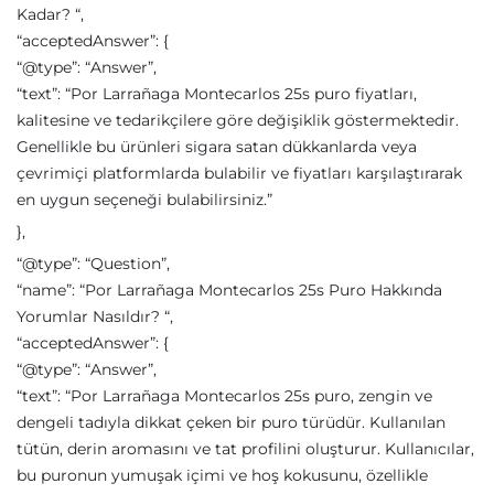
Kadar? “,
“acceptedAnswer”: {
“@type”: “Answer”,
“text”: “Por Larrañaga Montecarlos 25s puro fiyatları,
kalitesine ve tedarikçilere göre değişiklik göstermektedir.
Genellikle bu ürünleri sigara satan dükkanlarda veya
çevrimiçi platformlarda bulabilir ve fiyatları karşılaştırarak
en uygun seçeneği bulabilirsiniz.”
},
“@type”: “Question”,
“name”: “Por Larrañaga Montecarlos 25s Puro Hakkında
Yorumlar Nasıldır? “,
“acceptedAnswer”: {
“@type”: “Answer”,
“text”: “Por Larrañaga Montecarlos 25s puro, zengin ve
dengeli tadıyla dikkat çeken bir puro türüdür. Kullanılan
tütün, derin aromasını ve tat profilini oluşturur. Kullanıcılar,
bu puronun yumuşak içimi ve hoş kokusunu, özellikle