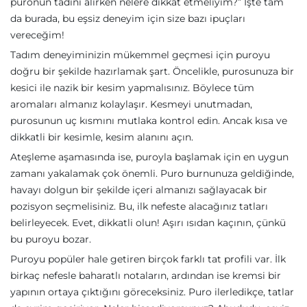
puronun tadını alırken nelere dikkat etmeliyim?” İşte tam
da burada, bu eşsiz deneyim için size bazı ipuçları
vereceğim!
Tadım deneyiminizin mükemmel geçmesi için puroyu
doğru bir şekilde hazırlamak şart. Öncelikle, purosunuza bir
kesici ile nazik bir kesim yapmalısınız. Böylece tüm
aromaları almanız kolaylaşır. Kesmeyi unutmadan,
purosunun uç kısmını mutlaka kontrol edin. Ancak kısa ve
dikkatli bir kesimle, kesim alanını açın.
Ateşleme aşamasında ise, puroyla başlamak için en uygun
zamanı yakalamak çok önemli. Puro burnunuza geldiğinde,
havayı dolgun bir şekilde içeri almanızı sağlayacak bir
pozisyon seçmelisiniz. Bu, ilk nefeste alacağınız tatları
belirleyecek. Evet, dikkatli olun! Aşırı ısıdan kaçının, çünkü
bu puroyu bozar.
Puroyu popüler hale getiren birçok farklı tat profili var. İlk
birkaç nefesle baharatlı notaların, ardından ise kremsi bir
yapının ortaya çıktığını göreceksiniz. Puro ilerledikçe, tatlar