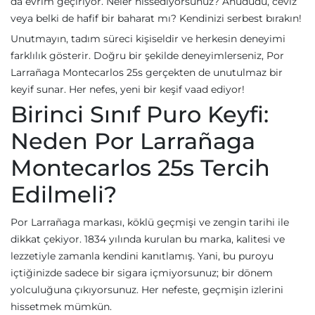
da evrim geçiriyor. Neler hissediyorsunuz? Ahududu, ceviz
veya belki de hafif bir baharat mı? Kendinizi serbest bırakın!
Unutmayın, tadım süreci kişiseldir ve herkesin deneyimi
farklılık gösterir. Doğru bir şekilde deneyimlerseniz, Por
Larrañaga Montecarlos 25s gerçekten de unutulmaz bir
keyif sunar. Her nefes, yeni bir keşif vaad ediyor!
Birinci Sınıf Puro Keyfi:
Neden Por Larrañaga
Montecarlos 25s Tercih
Edilmeli?
Por Larrañaga markası, köklü geçmişi ve zengin tarihi ile
dikkat çekiyor. 1834 yılında kurulan bu marka, kalitesi ve
lezzetiyle zamanla kendini kanıtlamış. Yani, bu puroyu
içtiğinizde sadece bir sigara içmiyorsunuz; bir dönem
yolculuğuna çıkıyorsunuz. Her nefeste, geçmişin izlerini
hissetmek mümkün.