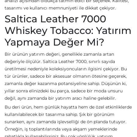
analizi açısından oldukça tatmin edici bir seçenek. Kalitesi,
tasarımı ve kullanıcı memnuniyeti ile dikkat çekiyor.
Saltica Leather 7000
Whiskey Tobacco: Yatırım
Yapmaya Değer Mi?
Bir ürünün yatırım değeri, genellikle zamanla artan
değeriyle ölçülür. Saltica Leather 7000, sınırlı sayıda
üretilmesi nedeniyle koleksiyoncuların ilgisini çekiyor. Bu
tür ürünler, sadece bir aksesuar olmanın ötesine geçerek,
zamanla değer kazanma potansiyeline sahip. Düşünün ki,
yıllar sonra elinizdeki bu parça, sadece bir moda unsuru
değil, aynı zamanda bir yatırım aracı haline gelebilir.
Bu deri ürün, hem günlük hayatta hem de özel etkinliklerde
kullanılabilecek bir tasarıma sahip. Şık bir görünüm
sunarken, aynı zamanda işlevselliği de ön planda tutuyor.
Örneğin, iş toplantılarında veya akşam yemeklerinde
rahatlıkla kullanabilirsiniz. Bu çok yönlülük, yatırım