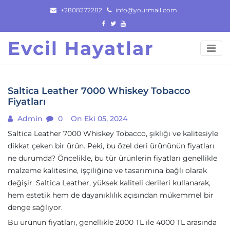
Skip
+2808272282
info@yourmail.com
to
content
Evcil Hayatlar
Saltica Leather 7000 Whiskey Tobacco
Fiyatları
Admin
0
On Eki 05, 2024
Saltica Leather 7000 Whiskey Tobacco, şıklığı ve kalitesiyle
dikkat çeken bir ürün. Peki, bu özel deri ürününün fiyatları
ne durumda? Öncelikle, bu tür ürünlerin fiyatları genellikle
malzeme kalitesine, işçiliğine ve tasarımına bağlı olarak
değişir. Saltica Leather, yüksek kaliteli derileri kullanarak,
hem estetik hem de dayanıklılık açısından mükemmel bir
denge sağlıyor.
Bu ürünün fiyatları, genellikle 2000 TL ile 4000 TL arasında