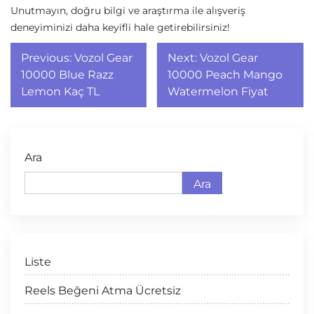
Unutmayın, doğru bilgi ve araştırma ile alışveriş
deneyiminizi daha keyifli hale getirebilirsiniz!
Yazı
Previous:
Vozol Gear
Next:
Vozol Gear
gezinmesi
10000 Blue Razz
10000 Peach Mango
Lemon Kaç TL
Watermelon Fiyat
Ara
Ara
Liste
Reels Beğeni Atma Ücretsiz