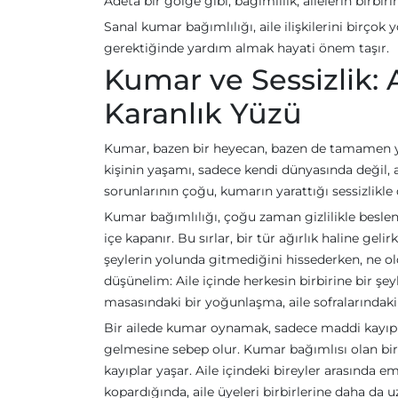
Adeta bir gölge gibi, bağımlılık, ailelerin birbir
Sanal kumar bağımlılığı, aile ilişkilerini birço
gerektiğinde yardım almak hayati önem taşır.
Kumar ve Sessizlik: A
Karanlık Yüzü
Kumar, bazen bir heyecan, bazen de tamamen yık
kişinin yaşamı, sadece kendi dünyasında değil, ai
sorunlarının çoğu, kumarın yarattığı sessizlikle 
Kumar bağımlılığı, çoğu zaman gizlilikle beslen
içe kapanır. Bu sırlar, bir tür ağırlık haline gelir
şeylerin yolunda gitmediğini hissederken, ne o
düşünelim: Aile içinde herkesin birbirine bir ş
masasındaki bir yoğunlaşma, aile sofralarındaki b
Bir ailede kumar oynamak, sadece maddi kayıpl
gelmesine sebep olur. Kumar bağımlısı olan bir
kayıplar yaşar. Aile içindeki bireyler arasında 
kopardığında, aile üyeleri birbirlerine daha da uz