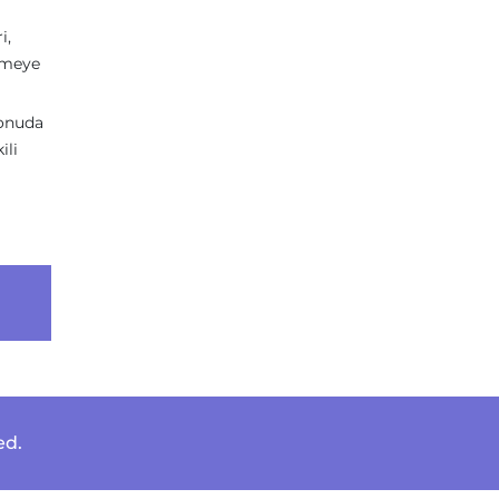
i,
ürmeye
konuda
ili
ed.