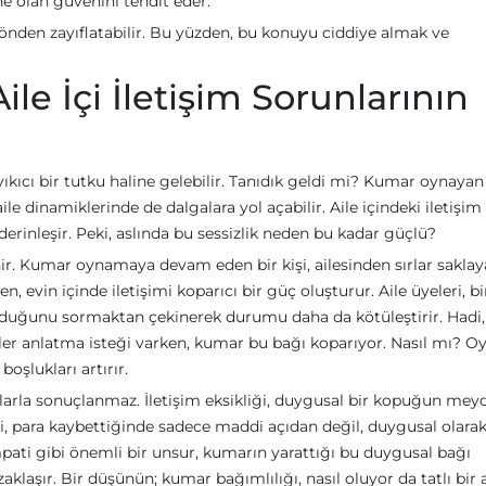
ine olan güvenini tehdit eder.
k yönden zayıflatabilir. Bu yüzden, bu konuyu ciddiye almak ve
ile İçi İletişim Sorunlarının
ıcı bir tutku haline gelebilir. Tanıdık geldi mi? Kumar oynayan 
le dinamiklerinde de dalgalara yol açabilir. Aile içindeki iletişim
derinleşir. Peki, aslında bu sessizlik neden bu kadar güçlü?
ir. Kumar oynamaya devam eden bir kişi, ailesinden sırlar saklay
ken, evin içinde iletişimi koparıcı bir güç oluşturur. Aile üyeleri, bi
lduğunu sormaktan çekinerek durumu daha da kötüleştirir. Hadi,
eyler anlatma isteği varken, kumar bu bağı koparıyor. Nasıl mı? O
oşlukları artırır.
arla sonuçlanmaz. İletişim eksikliği, duygusal bir kopuğun mey
i, para kaybettiğinde sadece maddi açıdan değil, duygusal olara
empati gibi önemli bir unsur, kumarın yarattığı bu duygusal bağı
aklaşır. Bir düşünün; kumar bağımlılığı, nasıl oluyor da tatlı bir a