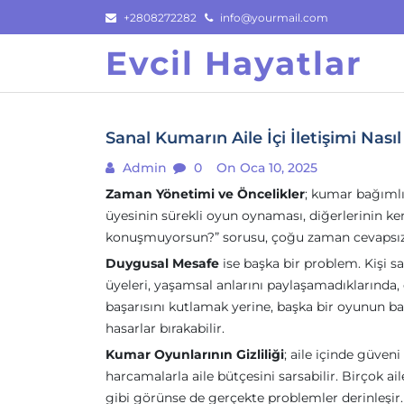
Skip
+2808272282
info@yourmail.com
to
Evcil Hayatlar
content
Sanal Kumarın Aile İçi İletişimi Nasıl 
Admin
0
On Oca 10, 2025
Zaman Yönetimi ve Öncelikler
; kumar bağımlılı
üyesinin sürekli oyun oynaması, diğerlerinin ke
konuşmuyorsun?” sorusu, çoğu zaman cevapsız kal
Duygusal Mesafe
ise başka bir problem. Kişi s
üyeleri, yaşamsal anlarını paylaşamadıklarında
başarısını kutlamak yerine, başka bir oyunun b
hasarlar bırakabilir.
Kumar Oyunlarının Gizliliği
; aile içinde güveni
harcamalarla aile bütçesini sarsabilir. Birçok
gibi görünse de gerçekte problemler derinleşir.