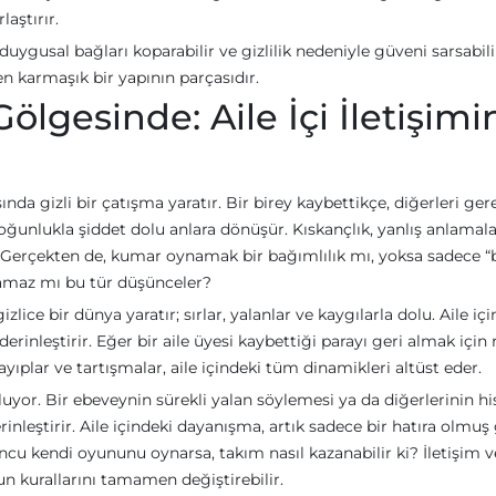
laştırır.
, duygusal bağları koparabilir ve gizlilik nedeniyle güveni sarsabili
eyen karmaşık bir yapının parçasıdır.
lgesinde: Aile İçi İletişimi
da gizli bir çatışma yaratır. Bir birey kaybettikçe, diğerleri ger
 çoğunlukla şiddet dolu anlara dönüşür. Kıskançlık, yanlış anlamal
ır. Gerçekten de, kumar oynamak bir bağımlılık mı, yoksa sadece “
amaz mı bu tür düşünceler?
zlice bir dünya yaratır; sırlar, yalanlar ve kaygılarla dolu. Aile iç
rinleştirir. Eğer bir aile üyesi kaybettiği parayı geri almak için 
yıplar ve tartışmalar, aile içindeki tüm dinamikleri altüst eder.
yor. Bir ebeveynin sürekli yalan söylemesi ya da diğerlerinin his
inleştirir. Aile içindeki dayanışma, artık sadece bir hatıra olmuş 
cu kendi oyununu oynarsa, takım nasıl kazanabilir ki? İletişim v
n kurallarını tamamen değiştirebilir.