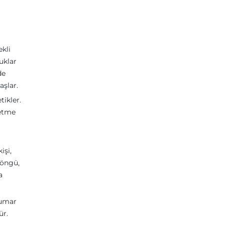
ekli
uklar
de
aşlar.
tikler.
netme
işi,
döngü,
a
kumar
ür.