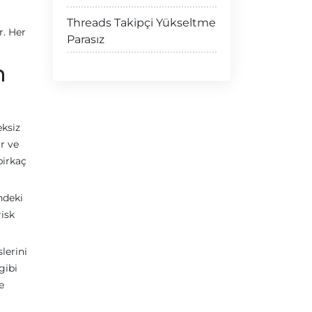
Threads Takipçi Yükseltme
r. Her
Parasız
n
eksiz
ar ve
birkaç
indeki
risk
lerini
gibi
e