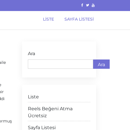
LISTE
SAYFA LISTESI
Ara
aile
Ara
e
ir
Liste
ddi
Reels Beğeni Atma
Ücretsiz
yormuş
Sayfa Listesi