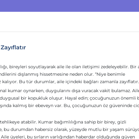
Zayıflatır
ğı, bireyleri soyutlayarak aile ile olan iletişimi zedeleyebilir. Bir 
ndilerini dışlanmış hissetmesine neden olur. “Niye benimle
ıyor. Bu tür durumlar, aile içindeki bağları zamanla zayıflatır.
anal kumar oynarken, duygularını dışa vuracak vakit bulamaz. Ail
, duygusal bir kopukluk oluşur. Hayal edin; çocuğunuzun önemli b
aşında kalmış bir ebeveyn var. Bu, çocuğunuzun öz güveninde ci
 tehlikeye atabilir. Kumar bağımlılığına sahip bir birey, gizli
 aile, bu durumdan habersiz olarak, yüzeyde mutlu bir yaşam sürü
 Aile üyeleri, bu sırların varlığından haberdar olduğunda güven