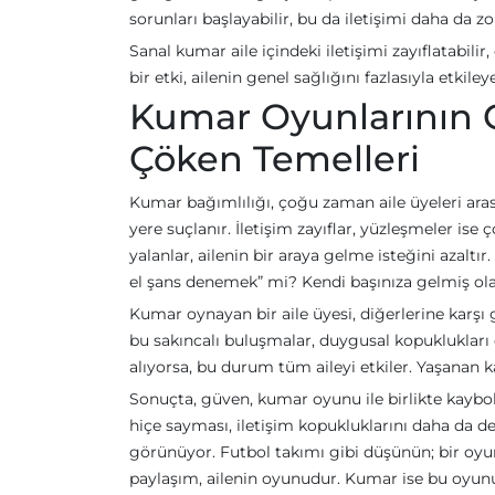
sorunları başlayabilir, bu da iletişimi daha da zor
Sanal kumar aile içindeki iletişimi zayıflatabilir
bir etki, ailenin genel sağlığını fazlasıyla etkil
Kumar Oyunlarının Gö
Çöken Temelleri
Kumar bağımlılığı, çoğu zaman aile üyeleri arasın
yere suçlanır. İletişim zayıflar, yüzleşmeler ise
yalanlar, ailenin bir araya gelme isteğini azalt
el şans denemek” mi? Kendi başınıza gelmiş ol
Kumar oynayan bir aile üyesi, diğerlerine karşı gi
bu sakıncalı buluşmalar, duygusal kopuklukları de
alıyorsa, bu durum tüm aileyi etkiler. Yaşanan ka
Sonuçta, güven, kumar oyunu ile birlikte kaybolu
hiçe sayması, iletişim kopukluklarını daha da der
görünüyor. Futbol takımı gibi düşünün; bir oyun
paylaşım, ailenin oyunudur. Kumar ise bu oyunu