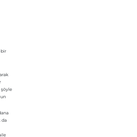
bir
arak
r
 şöyle
yun
dana
k da
ile