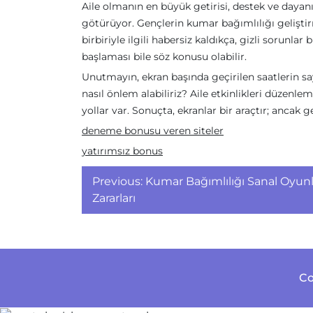
Aile olmanın en büyük getirisi, destek ve dayan
götürüyor. Gençlerin kumar bağımlılığı geliştirme
birbiriyle ilgili habersiz kaldıkça, gizli sorunl
başlaması bile söz konusu olabilir.
Unutmayın, ekran başında geçirilen saatlerin sa
nasıl önlem alabiliriz? Aile etkinlikleri düzenl
yollar var. Sonuçta, ekranlar bir araçtır; ancak 
deneme bonusu veren siteler
yatırımsız bonus
Yazı
Previous:
Kumar Bağımlılığı Sanal Oyunl
gezinmesi
Zararları
Co