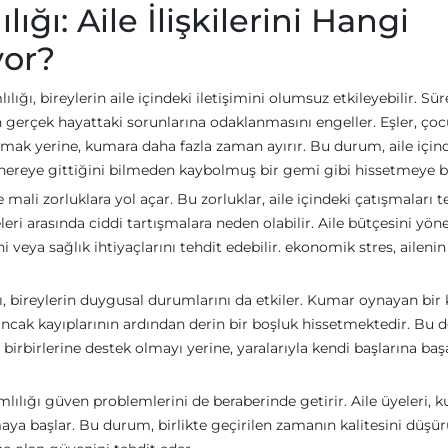
ğı: Aile İlişkilerini Hangi
yor?
lığı, bireylerin aile içindeki iletişimini olumsuz etkileyebilir. Sür
 gerçek hayattaki sorunlarına odaklanmasını engeller. Eşler, çoc
kurmak yerine, kumara daha fazla zaman ayırır. Bu durum, aile için
ri, nereye gittiğini bilmeden kaybolmuş bir gemi gibi hissetmeye b
 mali zorluklara yol açar. Bu zorluklar, aile içindeki çatışmaları te
leri arasında ciddi tartışmalara neden olabilir. Aile bütçesini yö
eya sağlık ihtiyaçlarını tehdit edebilir. ekonomik stres, ailenin
, bireylerin duygusal durumlarını da etkiler. Kumar oynayan bir k
ancak kayıplarının ardından derin bir boşluk hissetmektedir. Bu 
i, birbirlerine destek olmayı yerine, yaralarıyla kendi başlarına baş
mlılığı güven problemlerini de beraberinde getirir. Aile üyeleri, 
aya başlar. Bu durum, birlikte geçirilen zamanın kalitesini düşür