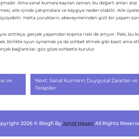
ışmadır. Ama sanal kumara kayılan zaman, bu değerli anları alıp
si, aile içinde çatışmalara ve kaygıya neden olabilir. Aile üyeler
ar büyüyebilir. Hatta çocukların, ebeveynlerinden gizli bir yaşam s
yısı arttıkça, gerçek yaşamdan kopma riski de artıyor. Peki, bu 
emek, birlikte oyun oynamak ya da sohbet etmek gibi basit ama etk
gerçek bağlantılar, göz göze sohbetle kurulur.
ar ve
Next:
Sanal Kumarın Duygusal Zararları ve
Terapiler
pyright 2026 © Blogfi By
Jahid Hasan
All Rights Reserv