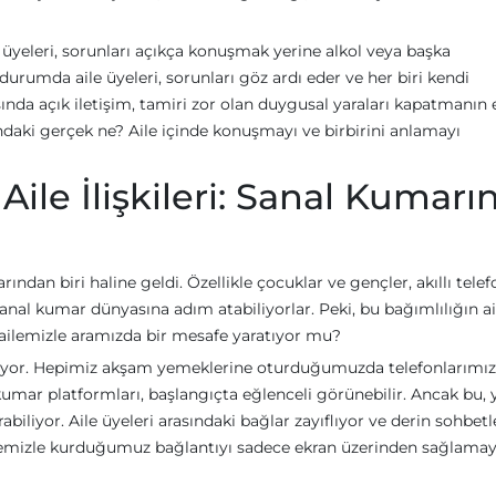
e üyeleri, sorunları açıkça konuşmak yerine alkol veya başka
durumda aile üyeleri, sorunları göz ardı eder ve her biri kendi
ında açık iletişim, tamiri zor olan duygusal yaraları kapatmanın 
sındaki gerçek ne? Aile içinde konuşmayı ve birbirini anlamayı
Aile İlişkileri: Sanal Kumarı
dan biri haline geldi. Özellikle çocuklar ve gençler, akıllı telef
anal kumar dünyasına adım atabiliyorlar. Peki, bu bağımlılığın ai
de ailemizle aramızda bir mesafe yaratıyor mu?
zalıyor. Hepimiz akşam yemeklerine oturduğumuzda telefonlarımı
 kumar platformları, başlangıçta eğlenceli görünebilir. Ancak bu,
biliyor. Aile üyeleri arasındaki bağlar zayıflıyor ve derin sohbetl
 ailemizle kurduğumuz bağlantıyı sadece ekran üzerinden sağlama