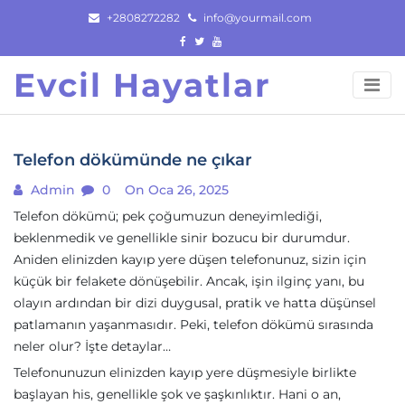
Skip
+2808272282
info@yourmail.com
to
content
Evcil Hayatlar
Telefon dökümünde ne çıkar
Admin
0
On Oca 26, 2025
Telefon dökümü; pek çoğumuzun deneyimlediği,
beklenmedik ve genellikle sinir bozucu bir durumdur.
Aniden elinizden kayıp yere düşen telefonunuz, sizin için
küçük bir felakete dönüşebilir. Ancak, işin ilginç yanı, bu
olayın ardından bir dizi duygusal, pratik ve hatta düşünsel
patlamanın yaşanmasıdır. Peki, telefon dökümü sırasında
neler olur? İşte detaylar…
Telefonunuzun elinizden kayıp yere düşmesiyle birlikte
başlayan his, genellikle şok ve şaşkınlıktır. Hani o an,