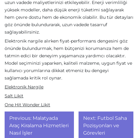
uzun vadede maliyetlerinizi etkileyebilir. Enerji verimliliği
yüksek modeller, daha düşük enerji tüketimi sağlayarak
hem çevre dostu hem de ekonomik olabilir. Bu tür detayları
göz önünde bulundurarak, uzun vadede tasarruf
sağlayabilirsiniz.
Elektronik nargile alırken fiyat-performans dengesini göz
önünde bulundurmak, hem bütçenizi korumanıza hem de
tatmin edici bir deneyim yaşamanıza yardımcı olacaktır.
Model seçiminizi yaparken, kaliteli malzeme, uygun fiyat ve
kullanıcı yorumlarına dikkat etmeniz bu dengeyi
sağlamada kritik rol oynar.
Elektronik Nargile
Salt Likit
One Hit Wonder Likit
Yazı
Previous:
Malatyada
Next:
Futbol Saha
gezinmesi
Araç Kiralama Hizmetleri
Pozisyonları ve
Nasıl İşler
Görevleri