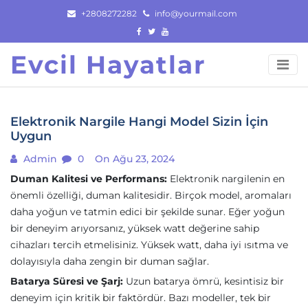
Skip
+2808272282
info@yourmail.com
to
content
Evcil Hayatlar
Elektronik Nargile Hangi Model Sizin İçin
Uygun
Admin
0
On Ağu 23, 2024
Duman Kalitesi ve Performans:
Elektronik nargilenin en
önemli özelliği, duman kalitesidir. Birçok model, aromaları
daha yoğun ve tatmin edici bir şekilde sunar. Eğer yoğun
bir deneyim arıyorsanız, yüksek watt değerine sahip
cihazları tercih etmelisiniz. Yüksek watt, daha iyi ısıtma ve
dolayısıyla daha zengin bir duman sağlar.
Batarya Süresi ve Şarj:
Uzun batarya ömrü, kesintisiz bir
deneyim için kritik bir faktördür. Bazı modeller, tek bir