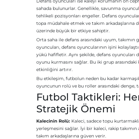
Defans oyuncuları ise kaleyi korumanın ön cephe
sahada bulunurlar. Genellikle, savunma oyuncula
tehlikeli pozisyonları engeller. Defans oyuncul
topa müdahale etmek ve takım arkadaşlarına d
üzerinde büyük bir etkiye sahiptir.
Orta saha ile defans arasındaki uyum, takımın g
oyuncuları, defans oyuncularının işini kolaylaştır
yükü hafifletir. Aynı şekilde, defans oyuncuları
oyunu kurmasını sağlar. Bu iki grup arasınd
etkinliğini artırır.
Bu etkileşim, futbolun neden bu kadar karmaşık
oyuncunun rolü ve bu roller arasındaki denge, t
Futbol Taktikleri: 
Stratejik Önemi
Kalecinin Rolü:
Kaleci, sadece topu kurtarmakl
yerleşmesini sağlar. İyi bir kaleci, rakip takımı
takım arkadaşlarına güven verir.