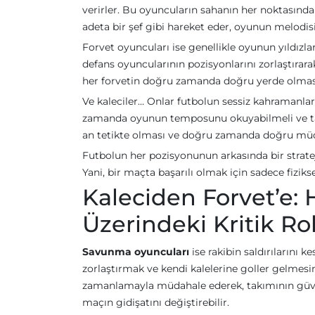
verirler. Bu oyuncuların sahanın her noktasında
adeta bir şef gibi hareket eder, oyunun melodisi
Forvet oyuncuları ise genellikle oyunun yıldızl
defans oyuncularının pozisyonlarını zorlaştırara
her forvetin doğru zamanda doğru yerde olması,
Ve kaleciler… Onlar futbolun sessiz kahramanları
zamanda oyunun temposunu okuyabilmeli ve takı
an tetikte olması ve doğru zamanda doğru müda
Futbolun her pozisyonunun arkasında bir strateji
Yani, bir maçta başarılı olmak için sadece fiziksel
Kaleciden Forvet’e:
Üzerindeki Kritik Ro
Savunma oyuncuları
ise rakibin saldırılarını k
zorlaştırmak ve kendi kalelerine goller gelmesi
zamanlamayla müdahale ederek, takımının güvenl
maçın gidişatını değiştirebilir.