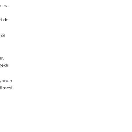
sına
ri de
rol
r.
ekli
syonun
bilmesi