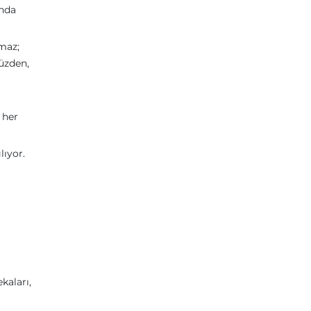
unda
lmaz;
yüzden,
ı
 her
lıyor.
kaları,