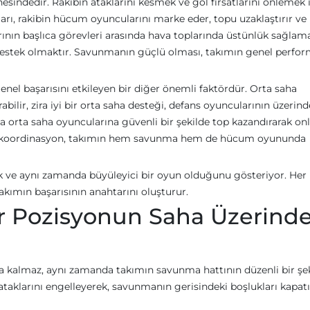
sindedir. Rakibin ataklarını kesmek ve gol fırsatlarını önlemek 
rı, rakibin hücum oyuncularını marke eder, topu uzaklaştırır ve
arının başlıca görevleri arasında hava toplarında üstünlük sağlam
estek olmaktır. Savunmanın güçlü olması, takımın genel perfor
enel başarısını etkileyen bir diğer önemli faktördür. Orta saha
abilir, zira iyi bir orta saha desteği, defans oyuncularının üzerind
 da orta saha oyuncularına güvenli bir şekilde top kazandırarak onl
aki koordinasyon, takımın hem savunma hem de hücum oyununda
 ve aynı zamanda büyüleyici bir oyun olduğunu gösteriyor. Her 
akımın başarısının anahtarını oluşturur.
Her Pozisyonun Saha Üzerinde
a kalmaz, aynı zamanda takımın savunma hattının düzenli bir şe
n ataklarını engelleyerek, savunmanın gerisindeki boşlukları kapatı