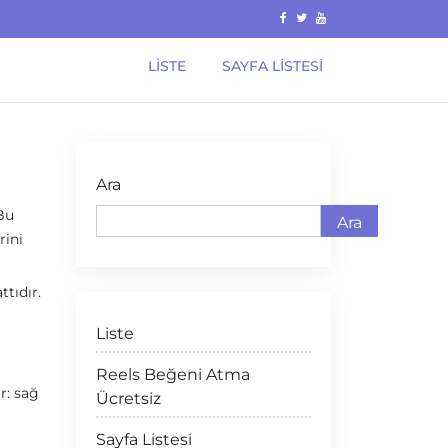
LISTE
SAYFA LISTESI
Ara
 Bu
Ara
rini
tıdır.
Liste
Reels Beğeni Atma
r: sağ
Ücretsiz
Sayfa Listesi