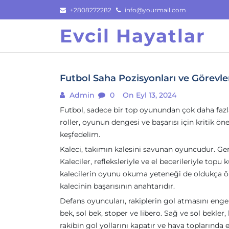
Skip
+2808272282
info@yourmail.com
to
Evcil Hayatlar
content
Futbol Saha Pozisyonları ve Görevle
Admin
0
On Eyl 13, 2024
Futbol, sadece bir top oyunundan çok daha fazlas
roller, oyunun dengesi ve başarısı için kritik ön
keşfedelim.
Kaleci, takımın kalesini savunan oyuncudur. Gen
Kaleciler, refleksleriyle ve el becerileriyle topu 
kalecilerin oyunu okuma yeteneği de oldukça ö
kalecinin başarısının anahtarıdır.
Defans oyuncuları, rakiplerin gol atmasını engel
bek, sol bek, stoper ve libero. Sağ ve sol bekle
rakibin gol yollarını kapatır ve hava toplarında 