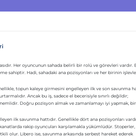
ri
ıdır. Her oyuncunun sahada belirli bir rolü ve görevleri vardır.
eme sahiptir. Hadi, sahadaki ana pozisyonları ve her birinin işlevle
ellikle, topun kaleye girmesini engelleyen ilk ve son savunma hat
kurtarmalıdır. Ancak bu iş, sadece el becerisiyle sınırlı değildir;
nemlidir. Doğru pozisyon almak ve zamanlamayı iyi yapmak, bir
leyen ilk savunma hattıdır. Genellikle dört ana pozisyonları vardı
r, kanatlarda rakip oyuncuları karşılamakla yükümlüdür. Stoperler,
etkili olur. Libero ise, savunma arkasında serbest hareket ederek