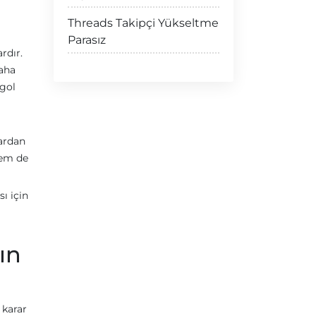
Threads Takipçi Yükseltme
Parasız
rdır.
saha
 gol
lardan
hem de
ı için
ın
 karar