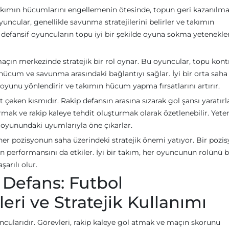
akımın hücumlarını engellemenin ötesinde, topun geri kazanılma
ncular, genellikle savunma stratejilerini belirler ve takımın
, defansif oyuncuların topu iyi bir şekilde oyuna sokma yetenekle
açın merkezinde stratejik bir rol oynar. Bu oyuncular, topu kont
 hücum ve savunma arasındaki bağlantıyı sağlar. İyi bir orta saha
 oyunu yönlendirir ve takımın hücum yapma fırsatlarını artırır.
 çeken kısmıdır. Rakip defansın arasına sızarak gol şansı yaratırla
ak ve rakip kaleye tehdit oluşturmak olarak özetlenebilir. Yeten
 oyunundaki uyumlarıyla öne çıkarlar.
er pozisyonun saha üzerindeki stratejik önemi yatıyor. Bir pozi
n performansını da etkiler. İyi bir takım, her oyuncunun rolünü 
şarılı olur.
 Defans: Futbol
leri ve Stratejik Kullanımı
uncularıdır. Görevleri, rakip kaleye gol atmak ve maçın skorunu