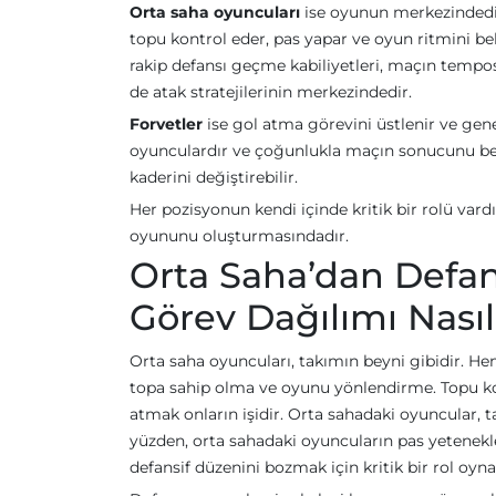
Orta saha oyuncuları
ise oyunun merkezindedir
topu kontrol eder, pas yapar ve oyun ritmini bel
rakip defansı geçme kabiliyetleri, maçın temp
de atak stratejilerinin merkezindedir.
Forvetler
ise gol atma görevini üstlenir ve genel
oyunculardır ve çoğunlukla maçın sonucunu belir
kaderini değiştirebilir.
Her pozisyonun kendi içinde kritik bir rolü vardı
oyununu oluşturmasındadır.
Orta Saha’dan Defans
Görev Dağılımı Nasıl 
Orta saha oyuncuları, takımın beyni gibidir. Hem
topa sahip olma ve oyunu yönlendirme. Topu ko
atmak onların işidir. Orta sahadaki oyuncular, t
yüzden, orta sahadaki oyuncuların pas yetenek
defansif düzenini bozmak için kritik bir rol oyna