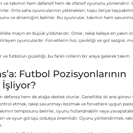
 ve takımın hem defansif hem de ofansif oyununu yönlendirir. O
irler. Orta saha oyuncularının yetenekleri, topu ileriye taşıyabil
osunu ve dinamiğini belirler. Bu oyuncular, takımın hem savun
likle maçın en büyük yıldızlarıdır. Onlar, rakip kaleye en yakın o
leyen oyunculardır. Forvetlerin hızı, çevikliği ve gol sezgisi, m
r ve futbolun güzelliği, bu farklı rollerin bir araya gelerek takım
’a: Futbol Pozisyonlarının
İşliyor?
 defansa hem de atağa destek olurlar. Genellikle iki ana görevi v
ntrol etmek, rakip savunmayı bozmak ve forvetlere uygun pasl
akımın temposunu belirler, oyunu hızlandırabilir veya yavaşlatabi
leri ve oyun görüşü oldukça önemlidir. Oyunu yönlendirmek, raki
r.