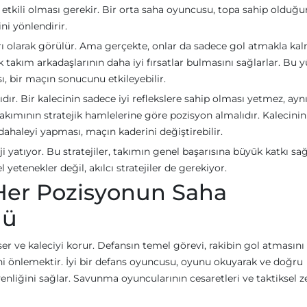
 etkili olması gerekir. Bir orta saha oyuncusu, topa sahip olduğ
ni yönlendirir.
arı olarak görülür. Ama gerçekte, onlar da sadece gol atmakla ka
k takım arkadaşlarının daha iyi fırsatlar bulmasını sağlarlar. Bu 
 bir maçın sonucunu etkileyebilir.
dır. Bir kalecinin sadece iyi reflekslere sahip olması yetmez, ayn
mının stratejik hamlelerine göre pozisyon almalıdır. Kalecinin
haleyi yapması, maçın kaderini değiştirebilir.
 yatıyor. Bu stratejiler, takımın genel başarısına büyük katkı sağ
 yetenekler değil, akılcı stratejiler de gerekiyor.
 Her Pozisyonun Saha
lü
eser ve kaleciyi korur. Defansın temel görevi, rakibin gol atmasını
ni önlemektir. İyi bir defans oyuncusu, oyunu okuyarak ve doğru
iğini sağlar. Savunma oyuncularının cesaretleri ve taktiksel ze