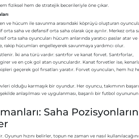
em fiziksel hem de stratejik becerileriyle öne çıkar.
ları
den ve hücum ile savunma arasındaki köprüyü oluşturan oyuncula
f orta saha ve defansif orta saha olarak üçe ayrılır. Merkez orta 
if orta saha oyuncuları hücum anlarında yaratıcı paslar atar ve
 ise, rakip hücumları engelleyerek savunmaya yardımcı olur.
enir. İki ana türü vardır: santrfor ve kanat forvet. Santrforlar,
 girer ve en çok gol atan oyunculardır. Kanat forvetler ise, kenar
kipleri geçerek gol fırsatları yaratır. Forvet oyuncuları, hem hız 
vleri olduğu karmaşık bir oyundur. Her oyuncu, takımının başarıs
 şekilde anlaşılması ve uygulanması, başarılı bir futbol oyununun
manları: Saha Pozisyonların
er
r. Oyunun hızını belirler, topun ne zaman ve nasıl kullanılacağını