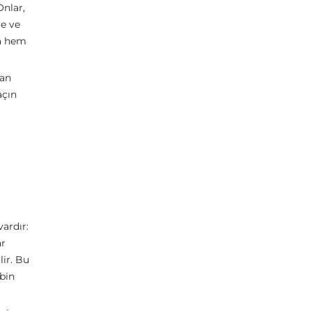
nlar,
me ve
ma hem
lan
açın
ardır:
ar
lir. Bu
bin