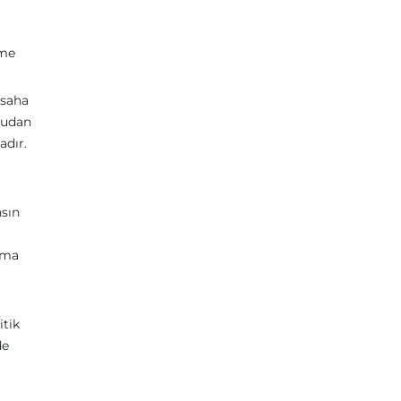
lme
 saha
rudan
adır.
nsın
nma
itik
de