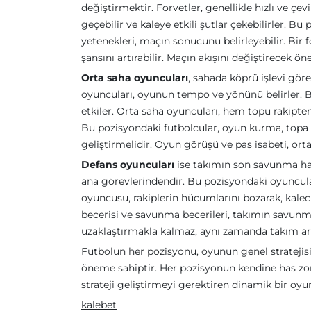
değiştirmektir. Forvetler, genellikle hızlı ve ç
geçebilir ve kaleye etkili şutlar çekebilirler. Bu
yetenekleri, maçın sonucunu belirleyebilir. Bi
şansını artırabilir. Maçın akışını değiştirecek ön
Orta saha oyuncuları
, sahada köprü işlevi gör
oyuncuları, oyunun tempo ve yönünü belirler. 
etkiler. Orta saha oyuncuları, hem topu rakipt
Bu pozisyondaki futbolcular, oyun kurma, topa s
geliştirmelidir. Oyun görüşü ve pas isabeti, ort
Defans oyuncuları
ise takımın son savunma hat
ana görevlerindendir. Bu pozisyondaki oyuncular, 
oyuncusu, rakiplerin hücumlarını bozarak, kal
becerisi ve savunma becerileri, takımın savunma
uzaklaştırmakla kalmaz, aynı zamanda takım ark
Futbolun her pozisyonu, oyunun genel stratejisin
öneme sahiptir. Her pozisyonun kendine has zorl
strateji geliştirmeyi gerektiren dinamik bir oyu
kalebet