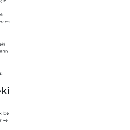
için
ak,
mansı
eki
arın
bir
ki
kilde
r ve